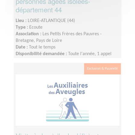
personnes âgées isolées-
département 44
Lieu :
LOIRE-ATLANTIQUE (44)
Type :
Ecoute
Association :
Les Petits Frères des Pauvres -
Bretagne, Pays de Loire
Date :
Tout le temps
Disponibilité demandée :
Toute l'année, 1 appel
une fois par semaine, 1 réunion mensuelle (pause
estivale),1 temps de supervision trimestriel et 1
Exclusion & Pauvreté
rencontre en présentiel à Nantes 1 fois par an.