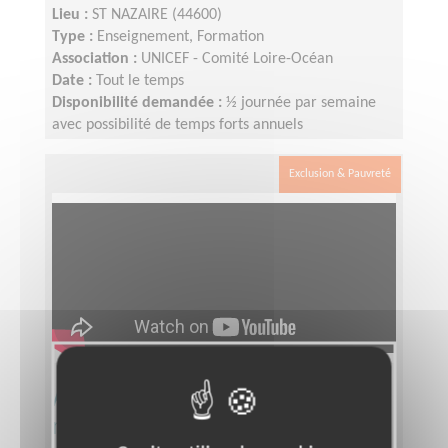
Lieu :
ST NAZAIRE (44600)
Type :
Enseignement, Formation
Association :
UNICEF - Comité Loire-Océan
Date :
Tout le temps
Disponibilité demandée :
½ journée par semaine
avec possibilité de temps forts annuels
Exclusion & Pauvreté
Accompagner des personnes
malades et en fin de vie NANTES