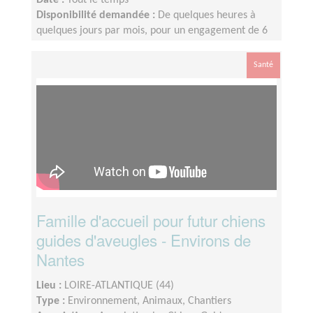
Date :
Tout le temps
Disponibilité demandée :
De quelques heures à
quelques jours par mois, pour un engagement de 6
mois minimum
Santé
Famille d'accueil pour futur chiens
guides d'aveugles - Environs de
Nantes
Lieu :
LOIRE-ATLANTIQUE (44)
Type :
Environnement, Animaux, Chantiers