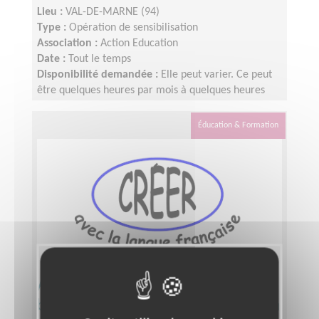
Lieu :
VAL-DE-MARNE (94)
Type :
Opération de sensibilisation
Association :
Action Education
Date :
Tout le temps
Disponibilité demandée :
Elle peut varier. Ce peut
être quelques heures par mois à quelques heures
par semaine ! L'idée est de s'adapter au rythme de
chacun et chacune.
Éducation & Formation
Animez des ateliers de français à
but d'insertion pour une association