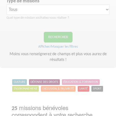
Type de missions
Quel type de mission souhaitez vous réaliser ?
RECHERCHER
Afficher/Masquer les filtres
Moins vous renseignerez de champs et plus vous aurez de
résultats !
CULTURE
DÉFENSE DES DROITS
ÉDUCATION & FORMATION
ENVIRONNEMENT
EXCLUSION & PAUVRETÉ
SANTÉ
SPORT
missions bénévoles
25
correspondent à votre recherche