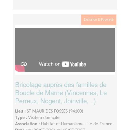
Exclusion & Pauvreté
Bricolage auprès des familles de
Boucle de Marne (Vincennes, Le
Perreux, Nogent, Joinville, ..)
Lieu :
ST MAUR DES FOSSES (94100)
Type :
Visite à domicile
Association :
Habitat et Humanisme - Ile-de-France