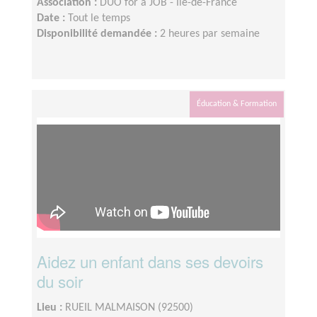
Association :
DUO for a JOB - Ile-de-France
Date :
Tout le temps
Disponibilité demandée :
2 heures par semaine
Éducation & Formation
Aidez un enfant dans ses devoirs
du soir
Lieu :
RUEIL MALMAISON (92500)