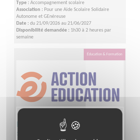
Type :
Accompagnement scolaire
Association :
Pour une Aide Scolaire Solidaire
Autonome et GEnéreuse
Date :
du 21/09/2026 au 21/06/2027
Disponibilité demandée :
1h30 à 2 heures par
semaine
Éducation & Formation
Participez au développement des
dons pour l'éducation dans le