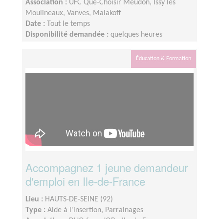
Association :
UFC Que-Choisir Meudon, Issy les
Moulineaux, Vanves, Malakoff
Date :
Tout le temps
Disponibilité demandée :
quelques heures
Éducation & Formation
Accompagnez 1 jeune demandeur
d'emploi en Ile-de-France
Lieu :
HAUTS-DE-SEINE (92)
Type :
Aide à l'insertion, Parrainages