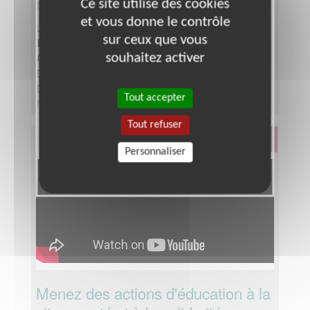
monde !
Ce site utilise des cookies
et vous donne le contrôle
Lieu :
HAUTS-DE-SEINE (92)
sur ceux que vous
Type :
Développement, Fonds, Partenariats
souhaitez activer
Association :
Action Education
Date :
Tout le temps
Disponibilité demandée :
A définir ensemble
Tout accepter
fonction de vos disponibilités
Tout refuser
Éducation & Formation
Personnaliser
Menez des actions d'éducation à la