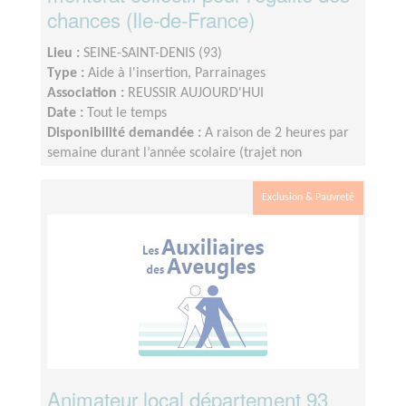
chances (Ile-de-France)
Lieu :
SEINE-SAINT-DENIS (93)
Type :
Aide à l'insertion, Parrainages
Association :
REUSSIR AUJOURD'HUI
Date :
Tout le temps
Disponibilité demandée :
A raison de 2 heures par
semaine durant l’année scolaire (trajet non
compris), le créneau étant fixé et défini par le lycée.
Nous fonctionnons sur le calendrier scolaire, vos
Exclusion & Pauvreté
vacances sont donc préservées.
Animateur local département 93