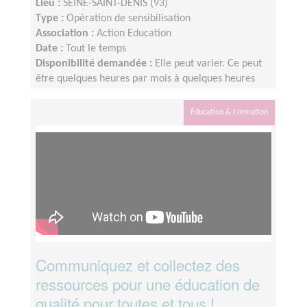
Lieu :
SEINE-SAINT-DENIS (93)
Type :
Opération de sensibilisation
Association :
Action Education
Date :
Tout le temps
Disponibilité demandée :
Elle peut varier. Ce peut
être quelques heures par mois à quelques heures
par semaine ! L'idée est de s'adapter au rythme de
chacun et chacune.
Éducation & Formation
Communiquez et collectez des
ressources pour une éducation de
qualité pour toutes et tous !