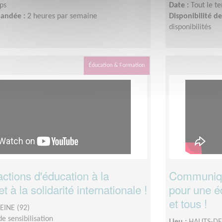
ps
Date :
Tout le t
mandée :
2 heures par semaine
Disponibilité 
disponibilités
Éducation & Formation
ctions d'éducation à la
Communique
t à la solidarité internationale !
pour une é
et tous !
EINE (92)
e sensibilisation
Lieu :
HAUTS-DE-