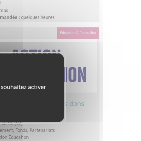
f
emps
demandée :
quelques heures
Éducation & Formation
 souhaitez activer
 au développement des dons
cation dans le monde !
SEINE (92)
ement, Fonds, Partenariats
tion Education