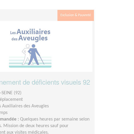
Exclusion & Pauvreté
ment de déficients visuels 92
SEINE (92)
déplacement
s Auxiliaires des Aveugles
emps
demandée :
Quelques heures par semaine selon
és. Mission de deux heures sauf pour
t aux visites médicales.