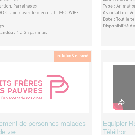
sertion, Parrainages
Type :
Animation
 Grandir avec le mentorat - MOOVJEE -
Association :
Vo
Date :
Tout le t
ps
Disponibilité 
mandée :
1 à 3h par mois
Exclusion & Pauvreté
ment de personnes malades
Equipier R
de vie
Téléthon