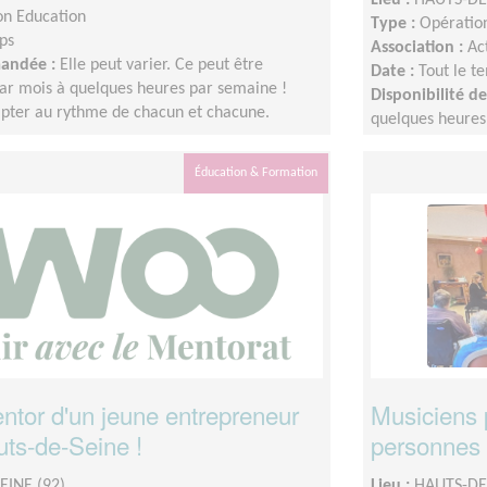
on Education
Type :
Opération
ps
Association :
Ac
mandée :
Elle peut varier. Ce peut être
Date :
Tout le t
ar mois à quelques heures par semaine !
Disponibilité 
dapter au rythme de chacun et chacune.
quelques heures
L'idée est de s'
Éducation & Formation
tor d'un jeune entrepreneur
Musiciens 
uts-de-Seine !
personnes
EINE (92)
Lieu :
HAUTS-DE-