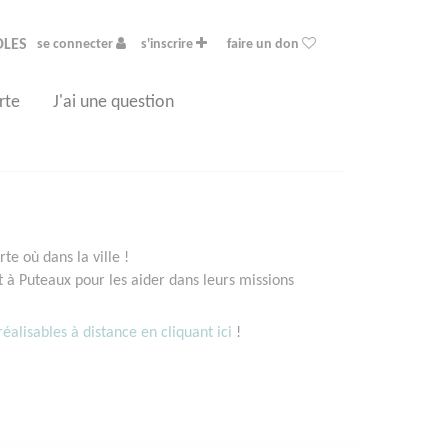
OLES
se connecter
s'inscrire
faire un don
rte
J'ai une question
e où dans la ville !
à Puteaux pour les aider dans leurs missions
éalisables à distance en cliquant ici
!