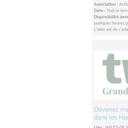
Association :
Acti
Date :
Tout le tem
Disponibilité de
quelques heures p
L'idée est de s'a
Devenez men
dans les Ha
Lieu :
HAUTS-DE-S