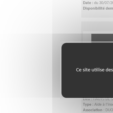
Date :
du 30/07/2
Disponibilité de
Ce site utilise d
Accompagne
d'emploi en 
Lieu :
HAUTS-DE-S
Type :
Aide à l'in
Association :
DUO 