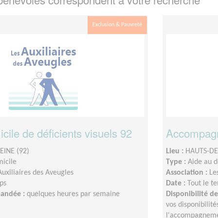
Exclusion & Pauvreté
icile de déficients visuels 92
Accompagne
EINE (92)
Lieu :
HAUTS-DE-
micile
Type :
Aide au 
Auxiliaires des Aveugles
Association :
Le
ps
Date :
Tout le t
mandée :
quelques heures par semaine
Disponibilité 
vos disponibilit
l'accompagnemen