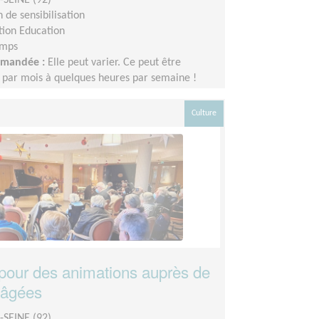
 de sensibilisation
tion Education
emps
demandée :
Elle peut varier. Ce peut être
 par mois à quelques heures par semaine !
adapter au rythme de chacun et chacune.
Culture
pour des animations auprès de
 âgées
SEINE (92)