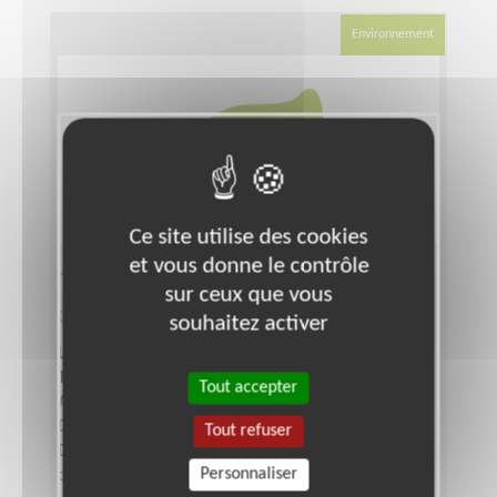
Environnement
Ce site utilise des cookies
et vous donne le contrôle
Trésorier/ère d'une association de
sur ceux que vous
développement solidaire et durable
souhaitez activer
Lieu :
MONTPELLIER (34000)
Type :
Gestion financière et comptable
Tout accepter
Association :
Développement solidaire et durable
Date :
Tout le temps
Tout refuser
Disponibilité demandée :
En fonction des
Personnaliser
disponibilités, quelques heures par semaine