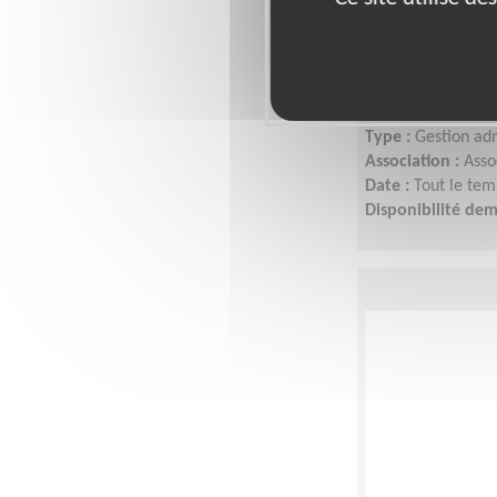
Gestionnaire
une associat
entrepreneu
Lieu :
TOULOUSE 3
Type :
Gestion adm
Association :
Asso
Date :
Tout le tem
Disponibilité de