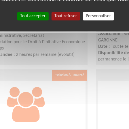
 administratif à distance pour
Etudes et a
ion de soutien aux micro-
des personn
Tout accepter
Tout refuser
Personnaliser
rs
Lieu :
TOULOUSE
Type :
Aide à l'
1500 (31500)
Association :
Se
inistrative, Secrétariat
GARONNE
ciation pour le Droit à l'Initiative Economique
Date :
Tout le t
ps
Disponibilité 
mandée :
2 heures par semaine (évolutif)
permanence le j
Exclusion & Pauvreté