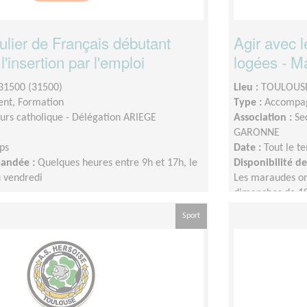
ulier de Français débutant
Agir avec 
l'insertion par l'emploi
logées - M
1500 (31500)
Lieu :
TOULOUSE
nt, Formation
Type :
Accompag
urs catholique - Délégation ARIEGE
Association :
Se
GARONNE
ps
Date :
Tout le t
mandée :
Quelques heures entre 9h et 17h, le
Disponibilité 
u vendredi
Les maraudes ont
dimanches de 1
Sport