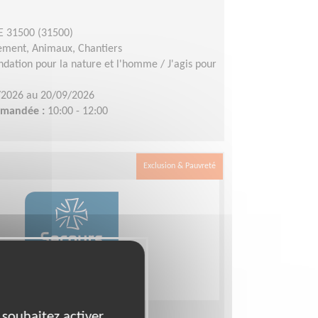
 31500 (31500)
ement, Animaux, Chantiers
ndation pour la nature et l'homme / J'agis pour
/2026 au 20/09/2026
demandée :
10:00 - 12:00
Exclusion & Pauvreté
 souhaitez activer