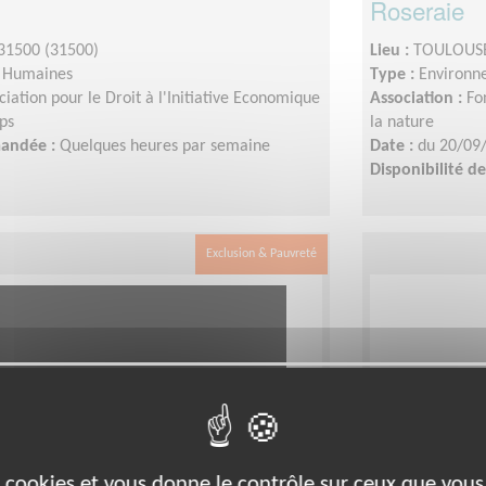
Roseraie
1500 (31500)
Lieu :
TOULOUSE
s Humaines
Type :
Environn
ciation pour le Droit à l'Initiative Economique
Association :
Fo
ps
la nature
mandée :
Quelques heures par semaine
Date :
du 20/09
Disponibilité 
Exclusion & Pauvreté
es cookies et vous donne le contrôle sur ceux que vous