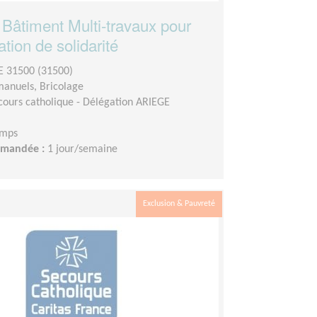
 Bâtiment Multi-travaux pour
tion de solidarité
 31500 (31500)
manuels, Bricolage
cours catholique - Délégation ARIEGE
emps
demandée :
1 jour/semaine
Exclusion & Pauvreté