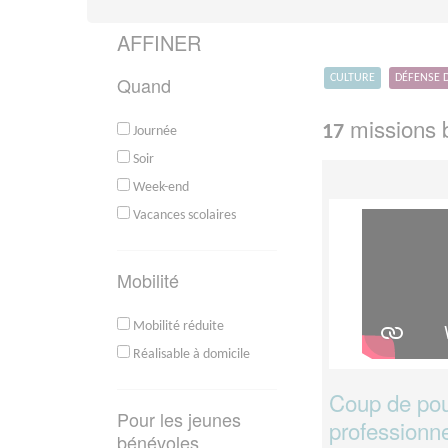
AFFINER
Quand
CULTURE
DÉFENSE 
missions b
17
Journée
Soir
Week-end
Vacances scolaires
Mobilité
Mobilité réduite
Réalisable à domicile
Coup de pou
Pour les jeunes
professionne
bénévoles