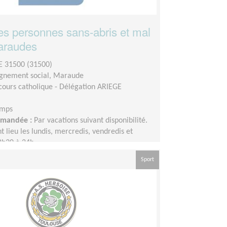
les personnes sans-abris et mal
araudes
 31500 (31500)
nement social, Maraude
cours catholique - Délégation ARIEGE
emps
demandée :
Par vacations suivant disponibilité.
 lieu les lundis, mercredis, vendredis et
8h30 à 24h
Sport