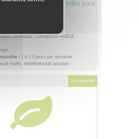
ttributions de micro-crédits pour
es en difficulté
 31500 (31500)
insertion, Parrainages
cours catholique - Délégation ARIEGE
emps
demandée :
1 à 1.5 jours par semaine -
eudi matin, télébénévolat possible
Environnement