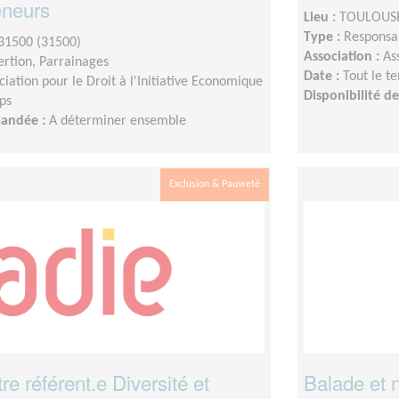
eneurs
Lieu :
TOULOUSE
Type :
Responsab
1500 (31500)
Association :
As
sertion, Parrainages
Date :
Tout le t
ciation pour le Droit à l'Initiative Economique
Disponibilité 
ps
mandée :
A déterminer ensemble
Exclusion & Pauvreté
e référent.e Diversité et
Balade et n