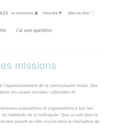
OLES
se connecter
s'inscrire
faire un don
rte
J'ai une question
des missions
e à l'épanouissement de la communauté locale. Des
nir les causes sociales, culturelles et
reuses associations et organisations à but non
r les habitants de la métropole. Que ce soit dans le
évoles jouent un rôle crucial dans la réalisation de