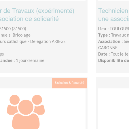
r de Travaux (expérimenté)
Technicien
ociation de solidarité
une associa
1500 (31500)
Lieu :
TOULOUSE
nuels, Bricolage
Type :
Travaux 
urs catholique - Délégation ARIEGE
Association :
Se
GARONNE
ps
Date :
Tout le t
mandée :
1 jour/semaine
Disponibilité 
Exclusion & Pauvreté