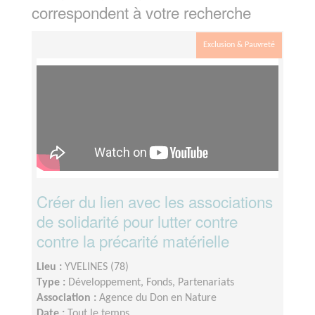
correspondent à votre recherche
Exclusion & Pauvreté
Créer du lien avec les associations
de solidarité pour lutter contre
contre la précarité matérielle
Lieu :
YVELINES (78)
Type :
Développement, Fonds, Partenariats
Association :
Agence du Don en Nature
Date :
Tout le temps