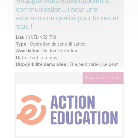
Engagez-vous (développement,
communication...) pour une
éducation de qualité pour toutes et
tous !
Lieu :
YVELINES (78)
Type :
Opération de sensibilisation
Association :
Action Education
Date :
Tout le temps
Disponibilité demandée :
Elle peut varier. Ce peut
être quelques heures par mois à quelques heures
par semaines ! L'idée est de s'adapter au rythme de
Éducation & Formation
chacun et chacune.