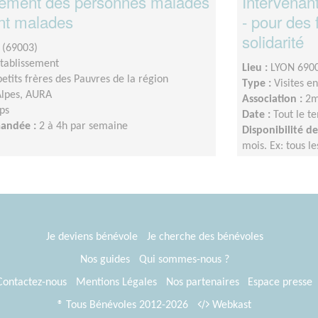
ment des personnes malades
Intervenan
nt malades
- pour des
solidarité
 (69003)
établissement
Lieu :
LYON 6900
petits frères des Pauvres de la région
Type :
Visites e
lpes, AURA
Association :
2m
ps
Date :
Tout le t
mandée :
2 à 4h par semaine
Disponibilité 
mois. Ex: tous l
Je deviens bénévole
Je cherche des bénévoles
Nos guides
Qui sommes-nous ?
Contactez-nous
Mentions Légales
Nos partenaires
Espace presse
® Tous Bénévoles 2012-2026
Webkast