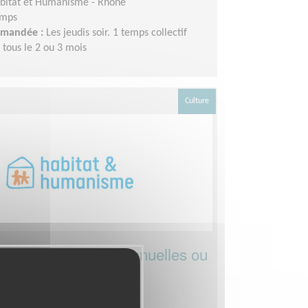
bitat et Humanisme - Rhône
emps
demandée :
Les jeudis soir. 1 temps collectif
tous le 2 ou 3 mois
Culture
 sorties, activités manuelles ou
 pour une résidence
tionnelle