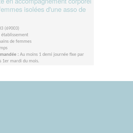
te en accompagnement corporel
 femmes isolées d'une asso de
3 (69003)
n établissement
ains de femmes
emps
demandée :
Au moins 1 demi journée fixe par
es 1er mardi du mois.