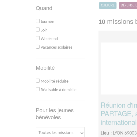
Quand
CULTURE
DÉFENSE 
missions b
10
Journée
Soir
Week-end
Vacances scolaires
Mobilité
Mobilité réduite
Réalisable à domicile
Réunion d'in
Pour les jeunes
PARTAGE, as
bénévoles
internationa
Lieu :
LYON 69003