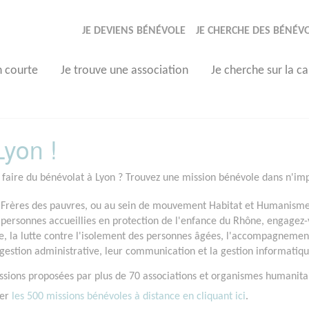
JE DEVIENS BÉNÉVOLE
JE CHERCHE DES BÉNÉV
n courte
Je trouve une association
Je cherche sur la ca
yon !
 faire du bénévolat à Lyon ? Trouvez une mission bénévole dans n'imp
s Frères des pauvres, ou au sein de mouvement Habitat et Humanisme
 personnes accueillies en protection de l'enfance du Rhône, engagez-
re, la lutte contre l'isolement des personnes âgées, l'accompagnement 
r gestion administrative, leur communication et la gestion informatiqu
ssions proposées par plus de 70 associations et organismes humanitair
ter
les 500 missions bénévoles à distance en cliquant ici
.