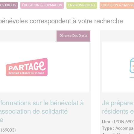
DES DROITS
ÉDUCATION & FORMATION
ENVIRONNEMENT
EXCLUSION & PAUVR
énévoles correspondent à votre recherche
Défense Des Droits
formations sur le bénévolat à
Je prépare 
sociation de solidarité
résidents e
le
Lieu :
LYON 6900
Type :
Accompag
 (69003)