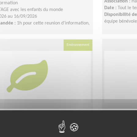
Association :
Ha
formation
Date :
Tout le t
AGE avec les enfants du monde
Disponibilité 
026 au 16/09/2026
équipe bénévole 
mandée :
1h pour cette reunion d'information,
Environnement
s une ville propre : World
Animer des
ay
artistiques
intergénéra
 (69003)