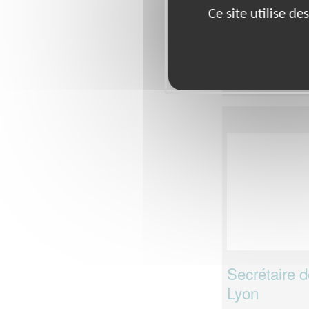
Type :
Environnem
Ce site utilise d
Association :
Fond
la nature
Date :
du 20/09/2
Disponibilité de
Secrétaire d
Lyon