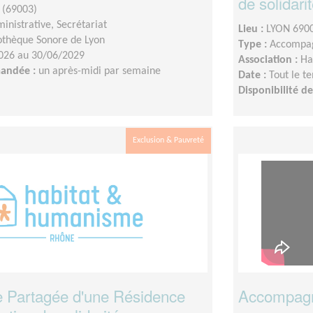
de solidari
 (69003)
inistrative, Secrétariat
Lieu :
LYON 6900
othèque Sonore de Lyon
Type :
Accompag
026 au 30/06/2029
Association :
Ha
mandée :
un après-midi par semaine
Date :
Tout le t
Disponibilité 
Exclusion & Pauvreté
ie Partagée d'une Résidence
Accompagn