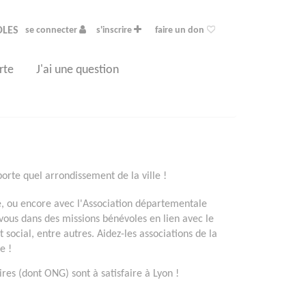
OLES
se connecter
s'inscrire
faire un don
rte
J'ai une question
orte quel arrondissement de la ville !
, ou encore avec l'Association départementale
vous dans des missions bénévoles en lien avec le
social, entre autres. Aidez-les associations de la
e !
es (dont ONG) sont à satisfaire à Lyon !