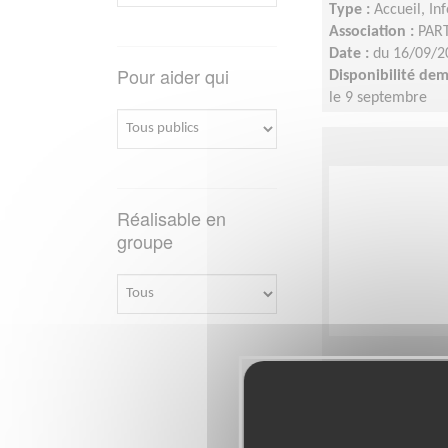
Type :
Accueil, In
Association :
PART
Date :
du 16/09/2
Pour aider qui
Disponibilité de
le 9 septembre
Réalisable en
groupe
En route ver
Clean-Up D
Lieu :
LYON 69003