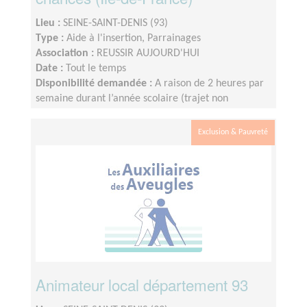
Lieu :
SEINE-SAINT-DENIS (93)
Type :
Aide à l'insertion, Parrainages
Association :
REUSSIR AUJOURD'HUI
Date :
Tout le temps
Disponibilité demandée :
A raison de 2 heures par
semaine durant l’année scolaire (trajet non
compris), le créneau étant fixé et défini par le lycée.
Nous fonctionnons sur le calendrier scolaire, vos
Exclusion & Pauvreté
vacances sont donc préservées.
Animateur local département 93