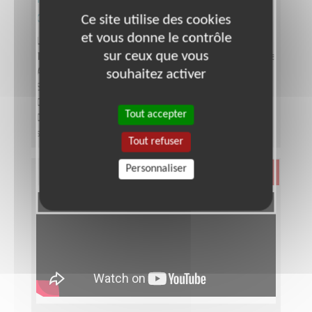
d’équipe bénévole Téléthon
Ce site utilise des cookies
et vous donne le contrôle
Lieu :
SEINE-SAINT-DENIS (93)
sur ceux que vous
Type :
Responsable associatif, Coordinateur d'équipe
Association :
AFM - Coordination Téléthon - Seine-
souhaitez activer
Saint-Denis
Date :
Tout le temps
Tout accepter
Disponibilité demandée :
Entre 6 à 12 heures par
semaine, selon période de l'année
Tout refuser
Personnaliser
Santé