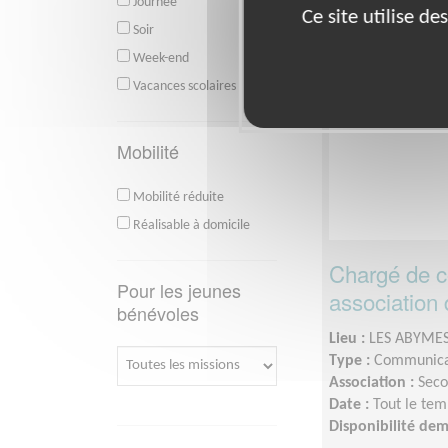
2
Journée
Ce site utilise d
Soir
Week-end
Vacances scolaires
Mobilité
Mobilité réduite
Réalisable à domicile
Chargé de c
Pour les jeunes
association 
bénévoles
Lieu :
LES ABYMES
Type :
Communica
Association :
Seco
Date :
Tout le tem
Disponibilité de