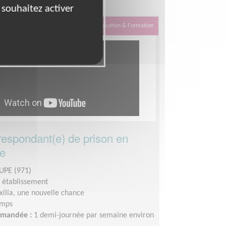
 souhaitez activer
Éducation & Formation
respondant(e) de prison en
e
PE (971)
n établissement
xilia, une nouvelle chance
emps
demandée :
1 demi-journée par semaine environ