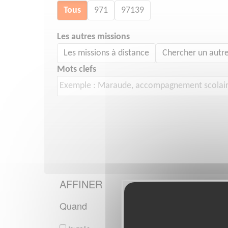
Tous
971
97139
Les autres missions
Les missions à distance
Chercher un autre
Mots clefs
AFFINER
Quand
CULTURE
DÉFENSE 
missions bé