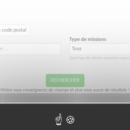
 code postal
Type de missions
Quel type de mission souhaitez vous r
RECHERCHER
Moins vous renseignerez de champs et plus vous aurez de résultats !
DES DROITS
ÉDUCATION & FORMATION
ENVIRONNEMENT
EXCLUSION & PAUVR
névoles correspondent à votre recherche