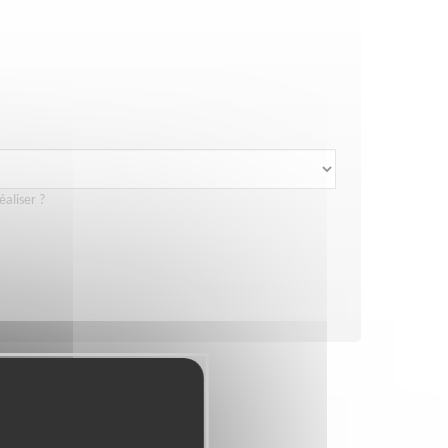
éaliser ?
ETÉ
SANTÉ
SPORT