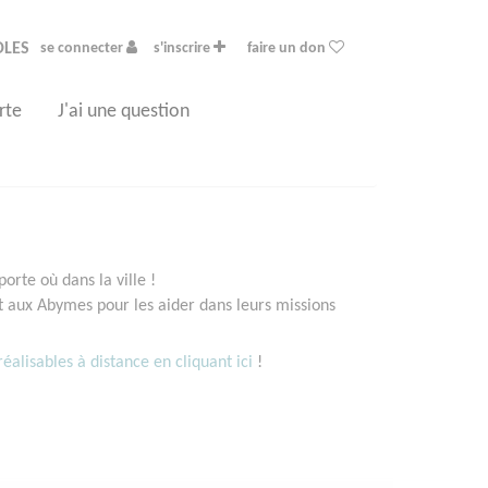
OLES
se connecter
s'inscrire
faire un don
rte
J'ai une question
rte où dans la ville !
 aux Abymes pour les aider dans leurs missions
éalisables à distance en cliquant ici
!
!