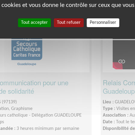
es cookies et vous donne le contrôle sur ceux que vous
Exclusion & Pauvreté
Tout accepter
Tout refuser
Personnaliser
ommunication pour une
Relais Cor
de solidarité
Guadeloup
 (97139)
Lieu :
GUADELOU
tion, Graphisme
Type :
Visites e
urs catholique - Délégation GUADELOUPE
Association :
Au
ps
Date :
Tout le t
mandée :
3 heures minimum par semaine
Disponibilité 