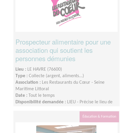
Prospecteur alimentaire pour une
association qui soutient les
personnes démunies
Lieu :
LE HAVRE (76600)
Type :
Collecte (argent, aliments...)
Association :
Les Restaurants du Cœur - Seine
Maritime Littoral
Date :
Tout le temps
Disponibilité demandée :
LIEU - Précise le lieu de
réalisation de la mission, si une partie peut
êtreréalisée à distance et si des déplacements sont
Éducation & Formation
nécessaires.DISPONIBILITÉ- Reste raisonnable dans
le temps de mission demandé(exemple : 1 à 2