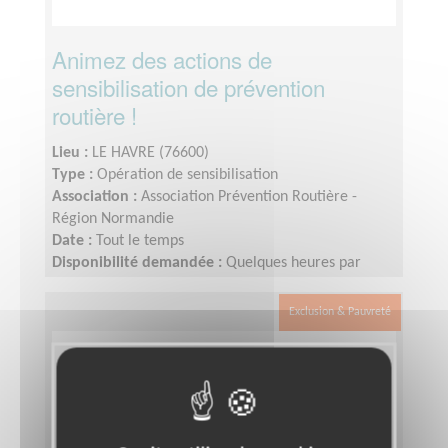
Animez des actions de
sensibilisation de prévention
routière !
Lieu :
LE HAVRE (76600)
Type :
Opération de sensibilisation
Association :
Association Prévention Routière -
Région Normandie
Date :
Tout le temps
Disponibilité demandée :
Quelques heures par
mois, organisation flexible
Exclusion & Pauvreté