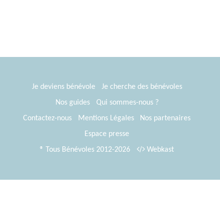
disponibilité du bénévole -possibilité de gérer à
distance).; siège ouvert tous les jours
Je deviens bénévole
Je cherche des bénévoles
Nos guides
Qui sommes-nous ?
Contactez-nous
Mentions Légales
Nos partenaires
Espace presse
® Tous Bénévoles 2012-2026
Webkast