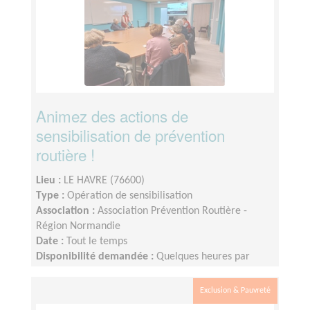
journées par semaine). Si tu as besoin de temps
supplémentaires,n’hésite pas à recruter des binômes
qui se partageront les missions.
Animez des actions de
sensibilisation de prévention
routière !
Lieu :
LE HAVRE (76600)
Type :
Opération de sensibilisation
Association :
Association Prévention Routière -
Région Normandie
Date :
Tout le temps
Disponibilité demandée :
Quelques heures par
mois, organisation flexible
Exclusion & Pauvreté