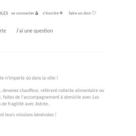
OLES
se connecter
s'inscrire
faire un don
rte
J'ai une question
e n'importe où dans la ville !
devenez chauffeur, référent collecte alimentaire ou
l, faites de l'accompagnement à domicile avec Les
de fragilité avec Astrée.
t leurs missions bénévoles !