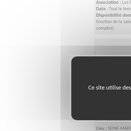
Association :
Les 
Date :
Tout le tem
Disponibilité de
fonction de la sai
comptes)
Ce site utilise d
Chauffeur/A
personnes à 
Lieu :
SEINE-MARI