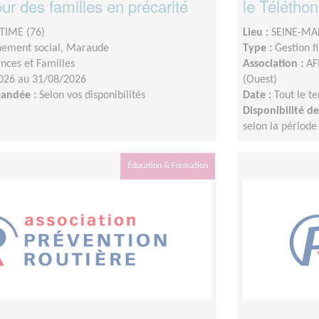
r des familles en précarité
le Téléthon
TIME (76)
Lieu :
SEINE-MA
ement social, Maraude
Type :
Gestion f
nces et Familles
Association :
AF
026 au 31/08/2026
(Ouest)
mandée :
Selon vos disponibilités
Date :
Tout le t
Disponibilité 
selon la période
Éducation & Formation