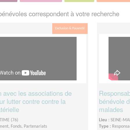
énévoles correspondent à votre recherche
Exclusion & Pauvreté
n avec les associations de
Responsabl
ur lutter contre contre la
bénévole d
térielle
malades
TIME (76)
Lieu :
SEINE-MA
ent, Fonds, Partenariats
Type :
Responsab