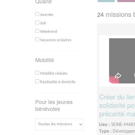
Quand
missions b
24
Journée
Soir
Week-end
Vacances scolaires
Mobilité
Mobilité réduite
Réalisable à domicile
Créer du lie
Pour les jeunes
solidarité po
bénévoles
précarité ma
Lieu :
SEINE-MARI
Type :
Développem