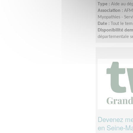
Type :
Aide au dé
Association :
AFM-
Myopathies - Serv
Date :
Tout le tem
Disponibilité de
départementale sel
Devenez men
en Seine-Ma