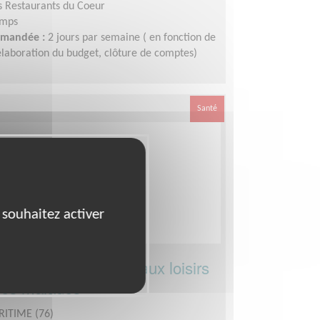
s Restaurants du Coeur
emps
demandée :
2 jours par semaine ( en fonction de
 élaboration du budget, clôture de comptes)
Santé
 souhaitez activer
projets pour l'accès aux loisirs
nes malades
RITIME (76)