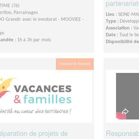
partenariat
TIME (76)
sertion, Parrainages
Lieu :
SEINE-MA
 Grandir avec le mentorat - MOOVJEE -
Type :
Développ
Association :
Va
ps
Date :
Tout le t
mandée :
1h à 3h par mois
Disponibilité 
Exclusion & Pauvreté
réparation de projets de
Responsable