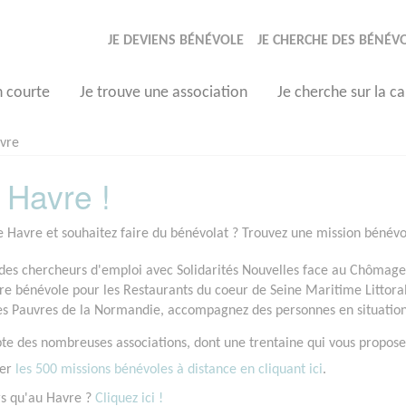
JE DEVIENS BÉNÉVOLE
JE CHERCHE DES BÉNÉV
n courte
Je trouve une association
Je cherche sur la ca
vre
 Havre !
e Havre et souhaitez faire du bénévolat ? Trouvez une mission bénévol
s chercheurs d'emploi avec Solidarités Nouvelles face au Chômage, 
e bénévole pour les Restaurants du coeur de Seine Maritime Littora
des Pauvres de la Normandie, accompagnez des personnes en situation 
e des nombreuses associations, dont une trentaine qui vous proposen
ter
les 500 missions bénévoles à distance en cliquant ici
.
rs qu'au Havre ?
Cliquez ici !