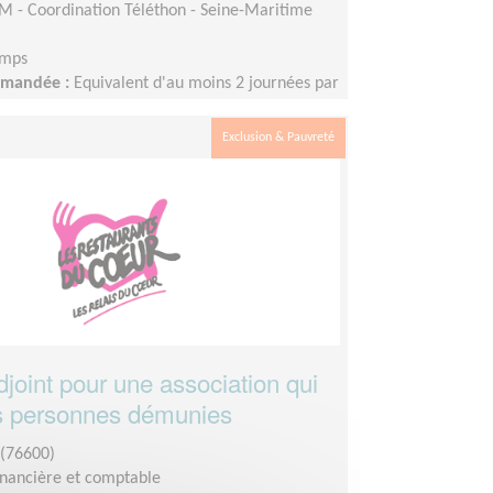
M - Coordination Téléthon - Seine-Maritime
emps
demandée :
Equivalent d'au moins 2 journées par
période de l'année
Exclusion & Pauvreté
djoint pour une association qui
es personnes démunies
(76600)
inancière et comptable