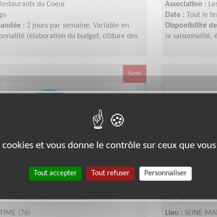
Restaurants du Coeur
Association :
Le
ps
Date :
Tout le t
mandée :
2 jours par semaine. Variable en
Disponibilité 
sonnalité (élaboration du budget, clôture des
la saisonnalité,
Santé
es cookies et vous donne le contrôle sur ceux que vous
Tout accepter
Tout refuser
Personnaliser
ccompagnateur pour des
Gestion de 
mobilité réduite
de person
TIME (76)
Lieu :
SEINE-MA