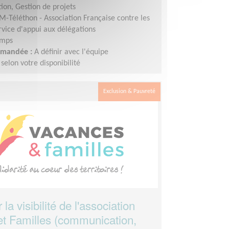
ion, Gestion de projets
M-Téléthon - Association Française contre les
vice d'appui aux délégations
emps
demandée :
A définir avec l'équipe
elon votre disponibilité
Exclusion & Pauvreté
la visibilité de l'association
t Familles (communication,