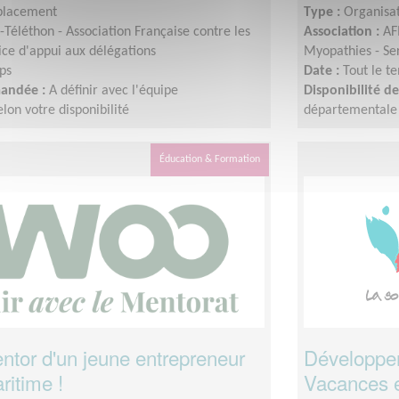
placement
Type :
Organisat
Téléthon - Association Française contre les
Association :
AF
ice d'appui aux délégations
Myopathies - Ser
ps
Date :
Tout le t
mandée :
A définir avec l'équipe
Disponibilité 
on votre disponibilité
départementale s
Éducation & Formation
tor d'un jeune entrepreneur
Développer 
ritime !
Vacances e