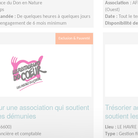
ce du Don en Nature
Association :
AF
ps
(Ouest)
mandée :
De quelques heures à quelques jours
Date :
Tout le t
n engagement de 6 mois minimum
Disponibilité 
semaine, selon 
Exclusion & Pauvreté
ur une association qui soutient
Trésorier a
es démunies
soutient l
76600)
Lieu :
LE HAVRE 
ancière et comptable
Type :
Gestion f