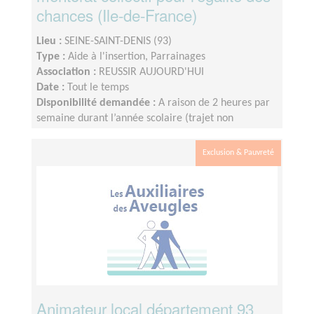
chances (Ile-de-France)
Lieu :
SEINE-SAINT-DENIS (93)
Type :
Aide à l'insertion, Parrainages
Association :
REUSSIR AUJOURD'HUI
Date :
Tout le temps
Disponibilité demandée :
A raison de 2 heures par
semaine durant l’année scolaire (trajet non
compris), le créneau étant fixé et défini par le lycée.
Nous fonctionnons sur le calendrier scolaire, vos
Exclusion & Pauvreté
vacances sont donc préservées.
Animateur local département 93