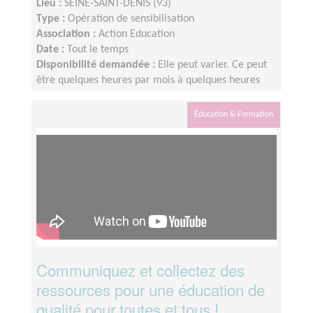
Lieu :
SEINE-SAINT-DENIS (93)
Type :
Opération de sensibilisation
Association :
Action Education
Date :
Tout le temps
Disponibilité demandée :
Elle peut varier. Ce peut
être quelques heures par mois à quelques heures
par semaine ! L'idée est de s'adapter au rythme de
chacun et chacune.
Éducation & Formation
Communiquez et collectez des
ressources pour une éducation de
qualité pour toutes et tous !