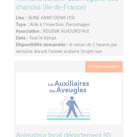
chances (Ile-de-France)
Lieu :
SEINE-SAINT-DENIS (93)
Type :
Aide à l'insertion, Parrainages
Association :
REUSSIR AUJOURD'HUI
Date :
Tout le temps
Disponibilité demandée :
A raison de 2 heures par
semaine durant l’année scolaire (trajet non
compris), le créneau étant fixé et défini par le lycée.
Nous fonctionnons sur le calendrier scolaire, vos
Exclusion & Pauvreté
vacances sont donc préservées.
Animateur local département 93