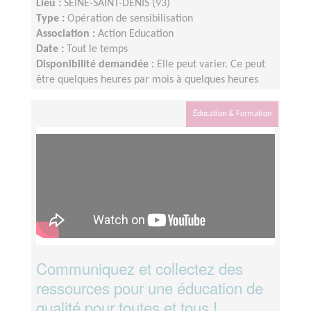
Lieu :
SEINE-SAINT-DENIS (93)
Type :
Opération de sensibilisation
Association :
Action Education
Date :
Tout le temps
Disponibilité demandée :
Elle peut varier. Ce peut
être quelques heures par mois à quelques heures
par semaine ! L'idée est de s'adapter au rythme de
chacun et chacune.
Éducation & Formation
Communiquez et collectez des
ressources pour une éducation de
qualité pour toutes et tous !