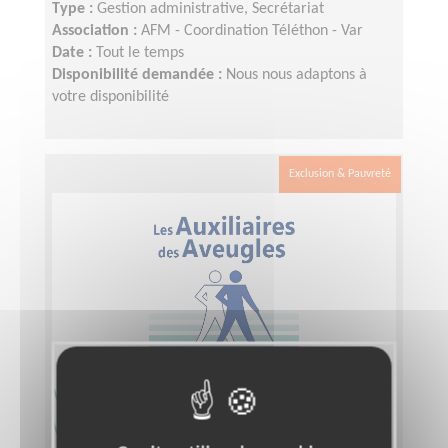
Type :
Gestion administrative, Secrétariat
Association :
AFM - Coordination Téléthon - Var
Date :
Tout le temps
Disponibilité demandée :
Nous nous adaptons à
votre disponibilité
Exclusion & Pauvreté
Visite à domicile de déficients
visuels à LA SEYNE (83)