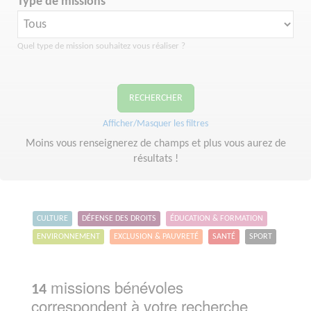
Type de missions
Quel type de mission souhaitez vous réaliser ?
RECHERCHER
Afficher/Masquer les filtres
Moins vous renseignerez de champs et plus vous aurez de
résultats !
CULTURE
DÉFENSE DES DROITS
ÉDUCATION & FORMATION
ENVIRONNEMENT
EXCLUSION & PAUVRETÉ
SANTÉ
SPORT
missions bénévoles
14
correspondent à votre recherche