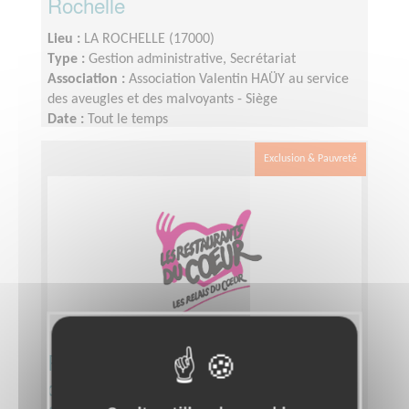
Rochelle
Lieu :
LA ROCHELLE (17000)
Type :
Gestion administrative, Secrétariat
Association :
Association Valentin HAÜY au service
des aveugles et des malvoyants - Siège
Date :
Tout le temps
Disponibilité demandée :
Quelques demi-journées
par semaine
Exclusion & Pauvreté
Recherche de dons alimentaires
dans les Grandes et Moyennes