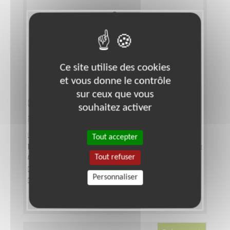
Ce site utilise des cookies
et vous donne le contrôle
sur ceux que vous
Chargé.e de Projet d'une
souhaitez activer
association environnementale
Lieu :
GRENOBLE (38000)
Tout accepter
Type :
Responsable associatif, Coordinateur d'équipe
Tout refuser
Association :
VEG NATURE
Date :
Tout le temps
Personnaliser
Disponibilité demandée :
A définir ensemble