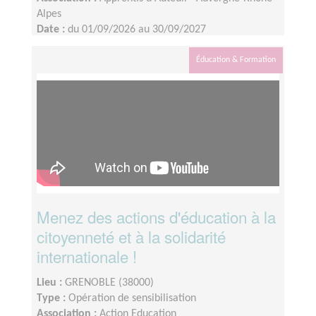
Alpes
Date :
du 01/09/2026 au 30/09/2027
Disponibilité demandée :
2 demi journées par mois
(en fonction des besoins identifiés avec le jeune
Éducation & Formation
créateur)
Menez des actions d'éducation à la
citoyenneté et à la solidarité
internationale !
Lieu :
GRENOBLE (38000)
Type :
Opération de sensibilisation
Association :
Action Education