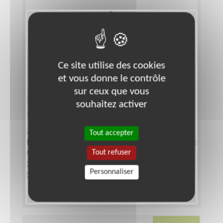
Ce site utilise des cookies
et vous donne le contrôle
sur ceux que vous
Chargé.e de Projet d'une
souhaitez activer
association environnementale
Lieu :
GRENOBLE (38000)
Tout accepter
Type :
Responsable associatif, Coordinateur d'équipe
Tout refuser
Association :
VEG NATURE
Date :
Tout le temps
Personnaliser
Disponibilité demandée :
A définir ensemble