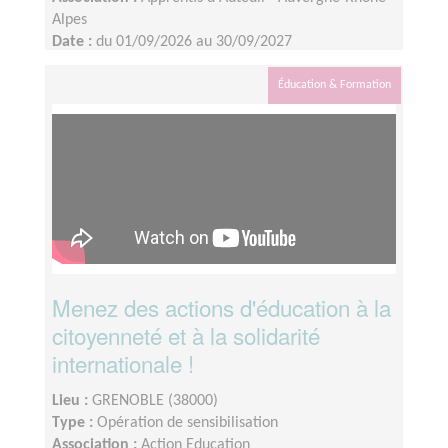
Alpes
Date :
du 01/09/2026 au 30/09/2027
Disponibilité demandée :
2 demi journées par mois
(en fonction des besoins identifiés avec le jeune
Éducation & Formation
créateur)
Menez des actions d'éducation à la
citoyenneté et à la solidarité
internationale !
Lieu :
GRENOBLE (38000)
Type :
Opération de sensibilisation
Association :
Action Education