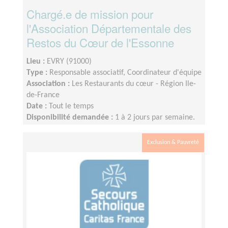
Chargé.e de mission pour
l'Association Départementale des
Restos du Cœur de l'Essonne
Lieu :
EVRY (91000)
Type :
Responsable associatif, Coordinateur d'équipe
Association :
Les Restaurants du cœur - Région Ile-
de-France
Date :
Tout le temps
Disponibilité demandée :
1 à 2 jours par semaine.
Des déplacements ponctuels au siège de
l'association départementale du 91 à Evry sont à
Exclusion & Pauvreté
prévoir. La mission peut être réalisée en partie en
télébénévolat. Liberté dans l’organisation du temps
consacré à cette mission.