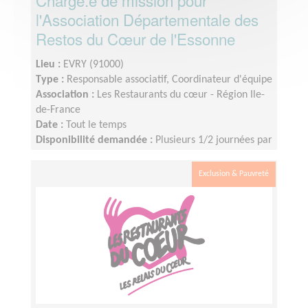
Chargé.e de mission pour
l'Association Départementale des
Restos du Cœur de l'Essonne
Lieu :
EVRY (91000)
Type :
Responsable associatif, Coordinateur d'équipe
Association :
Les Restaurants du cœur - Région Ile-
de-France
Date :
Tout le temps
Disponibilité demandée :
Plusieurs 1/2 journées par
semaine. Des déplacements ponctuels au siège de
l'association départementale du 91 à Evry sont à
Exclusion & Pauvreté
prévoir. La mission peut être réalisée en partie en
télébénévolat. Liberté dans l’organisation du temps
consacré à cette mission.