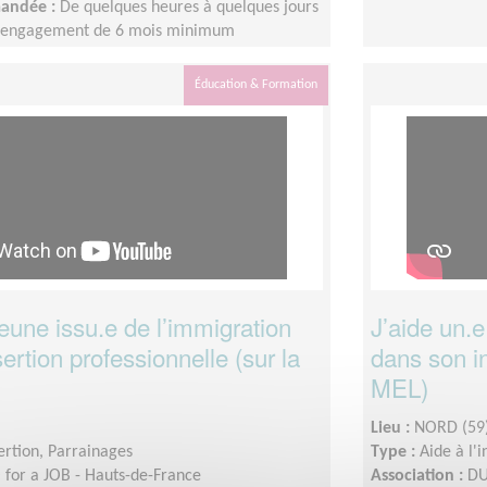
mandée :
De quelques heures à quelques jours
n engagement de 6 mois minimum
Éducation & Formation
jeune issu.e de l’immigration
J’aide un.e
ertion professionnelle (sur la
dans son in
MEL)
Lieu :
NORD (59
sertion, Parrainages
Type :
Aide à l'
for a JOB - Hauts-de-France
Association :
DU