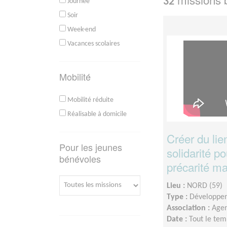
32
Journée
Soir
Week-end
Vacances scolaires
Mobilité
Mobilité réduite
Réalisable à domicile
Créer du lie
Pour les jeunes
solidarité po
bénévoles
précarité ma
Lieu :
NORD (59)
Type :
Développem
Association :
Agen
Date :
Tout le tem