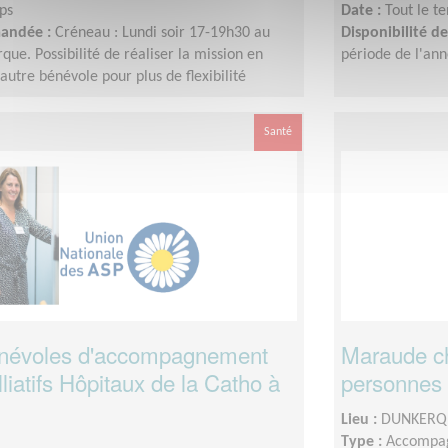
ps
Date :
Tout le t
mandée :
Créneau : Lundi soir 17-19h30 au
Disponibilité 
e. Possibilité de réaliser la mission en
période de l'an
utre bénévole pour plus de flexibilité
Santé
névoles d'accompagnement
Maraude ch
liatifs Hôpitaux de la Catho à
personnes v
Lieu :
DUNKERQU
Type :
Accompag