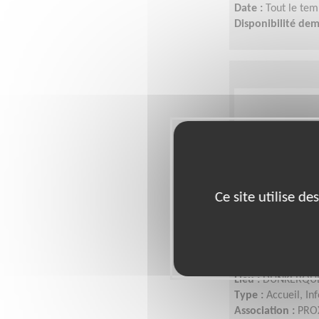
Date :
Tout le tem
Disponibilité de
Ce site utilise d
Animation d'
mentors Pro
Lieu :
DUNKERQUE
Type :
Accueil, In
Association :
PROX