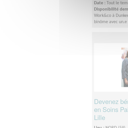
Date :
Tout le tem
Disponibilité de
Work&co à Dunkerqu
binôme avec un.e a
Devenez bé
en Soins Pal
Lille
Lieu :
NORD (59)