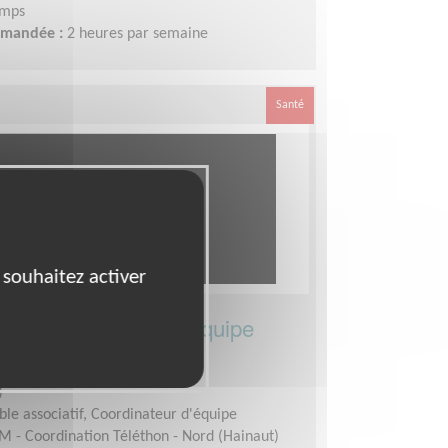
emps
demandée :
2 heures par semaine
Santé
 souhaitez activer
e départemental d’équipe
éléthon
)
le associatif, Coordinateur d'équipe
M - Coordination Téléthon - Nord (Hainaut)