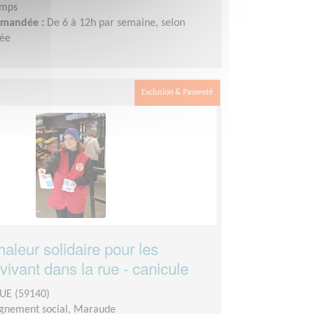
emps
demandée :
De 6 à 12h par semaine, selon
née
Exclusion & Pauvreté
aleur solidaire pour les
ivant dans la rue - canicule
E (59140)
nement social, Maraude