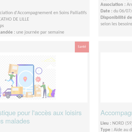
Association :
Ar
Date :
du 06/07
ciation d'Accompagnement en Soins Palliatifs
Disponibilité 
CATHO DE LILLE
selon les besoin
ps
mandée :
une journée par semaine
Santé
stique pour l'accès aux loisirs
Accompagne
es malades
Lieu :
NORD (59
Type :
Aide au 