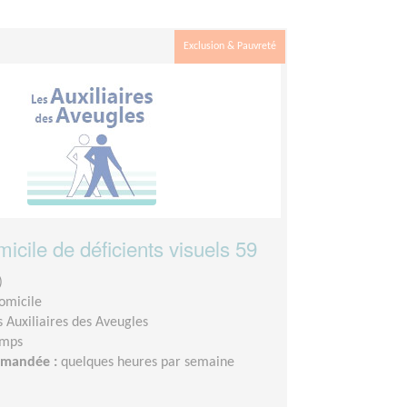
Exclusion & Pauvreté
micile de déficients visuels 59
)
domicile
s Auxiliaires des Aveugles
emps
demandée :
quelques heures par semaine