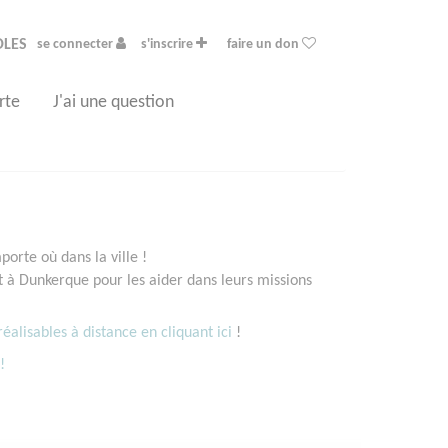
OLES
se connecter
s'inscrire
faire un don
rte
J'ai une question
orte où dans la ville !
à Dunkerque pour les aider dans leurs missions
éalisables à distance en cliquant ici
!
!