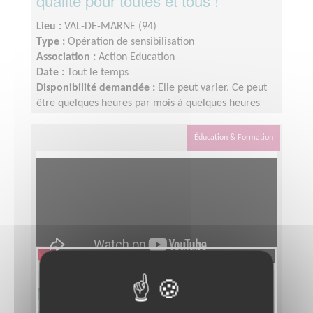
qualité pour toutes et tous !
Lieu :
VAL-DE-MARNE (94)
Type :
Opération de sensibilisation
Association :
Action Education
Date :
Tout le temps
Disponibilité demandée :
Elle peut varier. Ce peut
être quelques heures par mois à quelques heures
par semaine ! L'idée est de s'adapter au rythme de
chacun et chacune.
Éducation & Formation
Menez des actions d'éducation à la
citoyenneté et à la solidarité