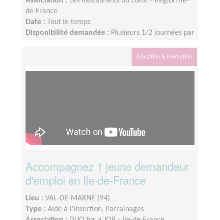
Association :
Les Restaurants du cœur - Région Ile-
de-France
Date :
Tout le temps
Disponibilité demandée :
Plusieurs 1/2 journées par
semaine avec possibilité de travailler partiellement
à distance.
Éducation & Formation
Accompagnez 1 jeune demandeur
d'emploi en Ile-de-France
Lieu :
VAL-DE-MARNE (94)
Type :
Aide à l'insertion, Parrainages