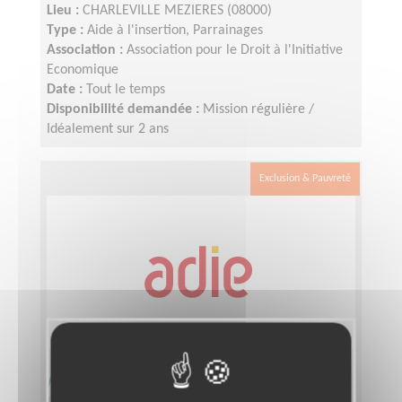
Lieu :
CHARLEVILLE MEZIERES (08000)
Type :
Aide à l'insertion, Parrainages
Association :
Association pour le Droit à l'Initiative
Economique
Date :
Tout le temps
Disponibilité demandée :
Mission régulière /
Idéalement sur 2 ans
Exclusion & Pauvreté
Aidez des micro-entrepreneurs sur