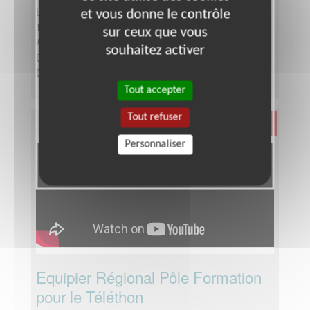
et vous donne le contrôle
Lieu :
CHAMPIGNY SUR MARNE (94500)
Type :
Accompagnement social, Maraude
sur ceux que vous
Association :
SNL Val de Marne
souhaitez activer
Date :
Tout le temps
Disponibilité demandée :
quelques heures
Tout accepter
Tout refuser
Santé
Personnaliser
Equipier Régional Pôle Formation
pour le Téléthon