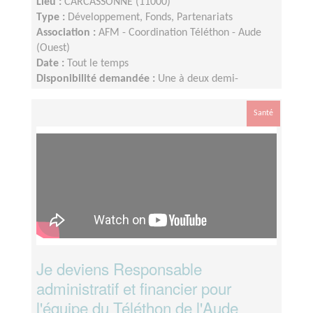
Lieu :
CARCASSONNE (11000)
Type :
Développement, Fonds, Partenariats
Association :
AFM - Coordination Téléthon - Aude
(Ouest)
Date :
Tout le temps
Disponibilité demandée :
Une à deux demi-
journées par semaine
Santé
Je deviens Responsable
administratif et financier pour
l'équipe du Téléthon de l'Aude