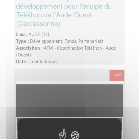
développement pour l'équipe du
Téléthon de l'Aude Ouest
(Carcassonne)
Lieu :
AUDE (11)
Type :
Développement, Fonds, Partenariats
Association :
AFM - Coordination Téléthon - Aude
(Ouest)
Date :
Tout le temps
Disponibilité demandée :
Le temps consacré à
votre mission s’adapte à votre disponibilité, mais la
Santé
sollicitation est plus importante de Septembre à
Février