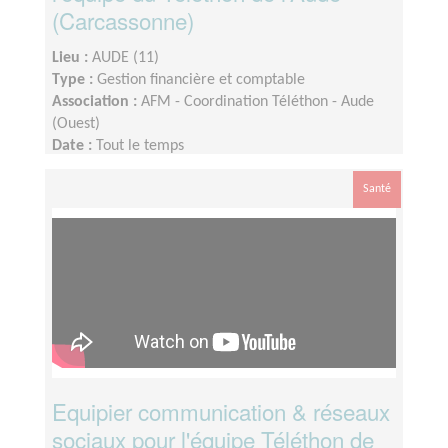
(Carcassonne)
Lieu :
AUDE (11)
Type :
Gestion financière et comptable
Association :
AFM - Coordination Téléthon - Aude
(Ouest)
Date :
Tout le temps
Disponibilité demandée :
Deux demi-journées par
semaine
Santé
Equipier communication & réseaux
sociaux pour l'équipe Téléthon de