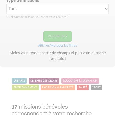
Type de missions
Quel type de mission souhaitez vous réaliser ?
RECHERCHER
Afficher/Masquer les filtres
Moins vous renseignerez de champs et plus vous aurez de
résultats !
CULTURE
DÉFENSE DES DROITS
ÉDUCATION & FORMATION
ENVIRONNEMENT
EXCLUSION & PAUVRETÉ
SANTÉ
SPORT
missions bénévoles
17
correspondent à votre recherche