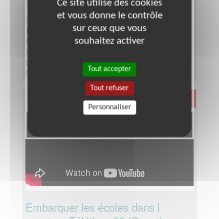
association d'aide aux malades
Ce site utilise des cookies
et vous donne le contrôle
Lieu :
CANNES (06400)
sur ceux que vous
Type :
Développement, Fonds, Partenariats
souhaitez activer
Association :
AFM - Coordination Téléthon - Alpes-
Maritimes (Ouest)
Date :
Tout le temps
Tout accepter
Disponibilité demandée :
2 heures par semaine
Tout refuser
Santé
Personnaliser
Embarquer les écoles dans l