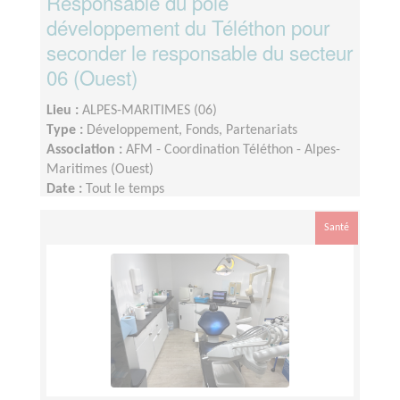
Responsable du pôle
développement du Téléthon pour
seconder le responsable du secteur
06 (Ouest)
Lieu :
ALPES-MARITIMES (06)
Type :
Développement, Fonds, Partenariats
Association :
AFM - Coordination Téléthon - Alpes-
Maritimes (Ouest)
Date :
Tout le temps
Disponibilité demandée :
Le temps consacré à
votre mission s’adapte à votre disponibilité, mais la
Santé
sollicitation est plus importante de Septembre à
Février