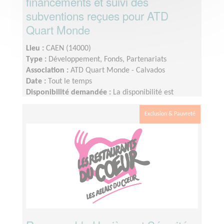
financements et suivi des
subventions reçues pour ATD
Quart Monde
Lieu :
CAEN (14000)
Type :
Développement, Fonds, Partenariats
Association :
ATD Quart Monde - Calvados
Date :
Tout le temps
Disponibilité demandée :
La disponibilité est
variable selon les périodes. Elle peut être de l’ordre
de 3h / semaine et si possible le mardi en présentiel.
Exclusion & Pauvreté