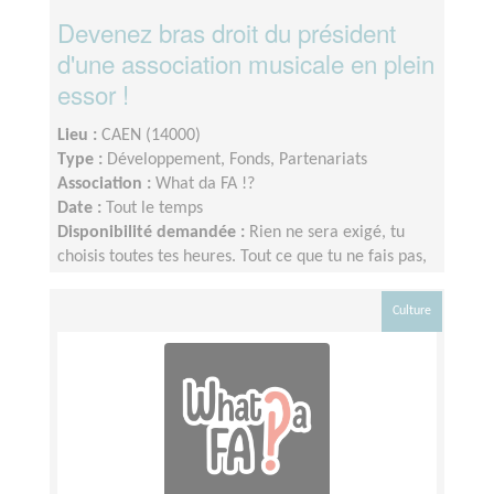
Devenez bras droit du président
d'une association musicale en plein
essor !
Lieu :
CAEN (14000)
Type :
Développement, Fonds, Partenariats
Association :
What da FA !?
Date :
Tout le temps
Disponibilité demandée :
Rien ne sera exigé, tu
choisis toutes tes heures. Tout ce que tu ne fais pas,
le président le fera quoi qu'il arrive. Il faut accepter
en revanche que si tu souhaites participer, comme
Culture
nous sommes dans la culture et l'événement, cela
peut être n'importe quelle heure, n'importe quel
jour. 5h/ semaine nous aiderait déjà beaucoup.