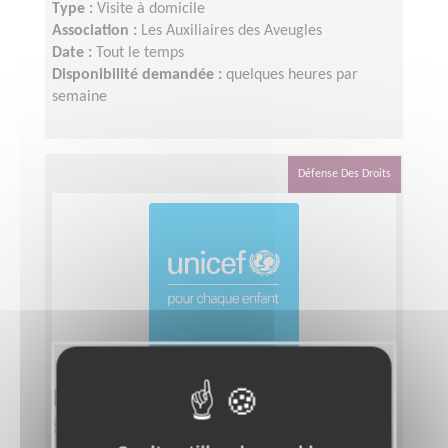
Type :
Visite à domicile
Association :
Les Auxiliaires des Aveugles
Date :
Tout le temps
Disponibilité demandée :
quelques heures par
semaine
Défense Des Droits
Recrutez des équipes de
bénévoles !