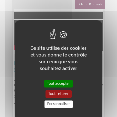
à privilégier au cours de l’année.
Défense Des Droits
Ce site utilise des cookies
et vous donne le contrôle
Devenez Vice-Délégué.e UNICEF
sur ceux que vous
Gironde !
souhaitez activer
Lieu :
BORDEAUX 33200 (33200)
Tout accepter
Type :
Responsable associatif, Coordinateur d'équipe
Association :
UNICEF - Comité Aquitaine
Tout refuser
Date :
Tout le temps
Disponibilité demandée :
1 journée par semaine
Personnaliser