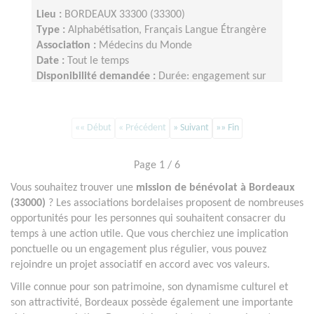
Lieu :
BORDEAUX 33300 (33300)
Type :
Alphabétisation, Français Langue Étrangère
Association :
Médecins du Monde
Date :
Tout le temps
Disponibilité demandée :
Durée: engagement sur
l'année scolaire, de septembre à juin. Fréquence : 1
ou 2 matinées par semaine (mardi et/ou jeudi). Un
engagement régulier sur la durée est souhaité afin
«« Début
« Précédent
» Suivant
»» Fin
d'assurer la continuité des ateliers.
Page 1 / 6
Vous souhaitez trouver une
mission de bénévolat à Bordeaux
(33000)
? Les associations bordelaises proposent de nombreuses
opportunités pour les personnes qui souhaitent consacrer du
temps à une action utile. Que vous cherchiez une implication
ponctuelle ou un engagement plus régulier, vous pouvez
rejoindre un projet associatif en accord avec vos valeurs.
Ville connue pour son patrimoine, son dynamisme culturel et
son attractivité, Bordeaux possède également une importante