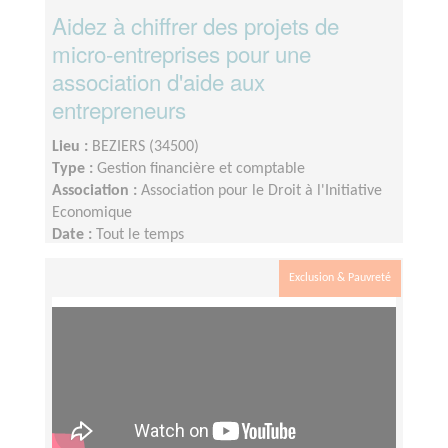
Aidez à chiffrer des projets de
micro-entreprises pour une
association d'aide aux
entrepreneurs
Lieu :
BEZIERS (34500)
Type :
Gestion financière et comptable
Association :
Association pour le Droit à l'Initiative
Economique
Date :
Tout le temps
Disponibilité demandée :
1/2 journée par semaine
(à déterminer ensemble)
Exclusion & Pauvreté