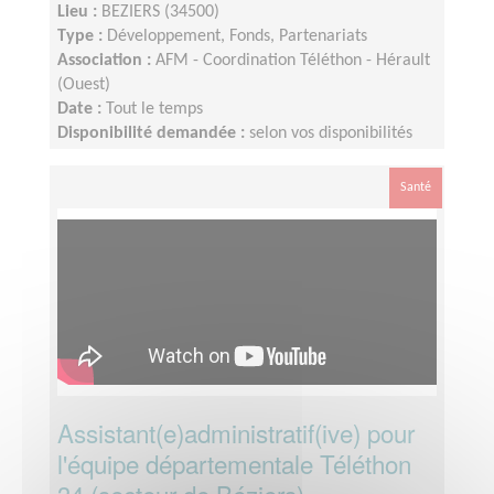
Lieu :
BEZIERS (34500)
Type :
Développement, Fonds, Partenariats
Association :
AFM - Coordination Téléthon - Hérault
(Ouest)
Date :
Tout le temps
Disponibilité demandée :
selon vos disponibilités
environ 2 heures par semaine
Santé
Assistant(e)administratif(ive) pour
l'équipe départementale Téléthon