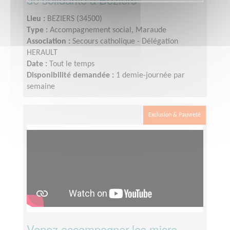
Lieu :
BEZIERS (34500)
Type :
Accompagnement social, Maraude
Association :
Secours catholique - Délégation
HERAULT
Date :
Tout le temps
Disponibilité demandée :
1 demie-journée par
semaine
Exclusion & Pauvreté
Venez accompagner les micro-