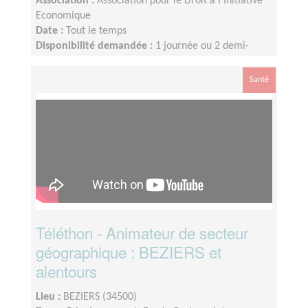
Association :
Association pour le Droit à l'Initiative
Economique
Date :
Tout le temps
Disponibilité demandée :
1 journée ou 2 demi-
journées par semaine minimum (idéalement 2 jours
par semaine)
Santé
Téléthon - Animateur de secteur
géographique : BEZIERS et
alentours
Lieu :
BEZIERS (34500)