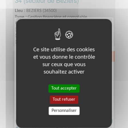
34 (secteur de Béziers)
Lieu :
BEZIERS (34500)
Type :
Gestion financière et comptable
Association :
AFM - Coordination Téléthon - Hérault
(Ouest)
Date :
Tout le temps
Disponibilité demandée :
Nous nous adaptons à
votre disponibilité
Ce site utilise des cookies
et vous donne le contrôle
Exclusion & Pauvreté
sur ceux que vous
souhaitez activer
Tout accepter
Tout refuser
Personnaliser
Accueil social dans une association
de solidarité à Béziers