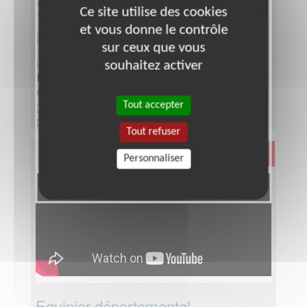
Ce site utilise des cookies
Téléthon secteur de
et vous donne le contrôle
MONTPELLIER
sur ceux que vous
souhaitez activer
Lieu :
HERAULT (34)
Type :
Développement, Fonds, Partenariats
Association :
AFM - Coordination Téléthon - Hérault
Tout accepter
(Est)
Date :
Tout le temps
Tout refuser
Disponibilité demandée :
Quelques heures par
semaine
Santé
Personnaliser
Equipier départemental