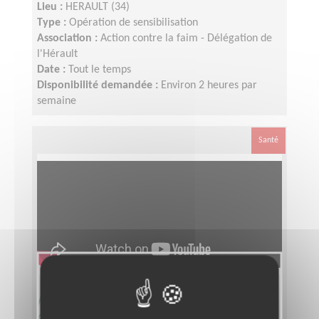
Lieu :
HERAULT (34)
Type :
Opération de sensibilisation
Association :
Action contre la faim - Délégation de
l'Hérault
Date :
Tout le temps
Disponibilité demandée :
Environ 2 heures par
semaine
Santé
Animateur de secteur : Mobiliser -
Communiquer - Développer le