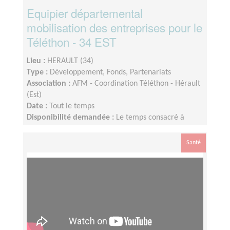
Equipier départemental
mobilisation des entreprises pour le
Téléthon - 34 EST
Lieu :
HERAULT (34)
Type :
Développement, Fonds, Partenariats
Association :
AFM - Coordination Téléthon - Hérault
(Est)
Date :
Tout le temps
Disponibilité demandée :
Le temps consacré à
votre mission s’adapte à votre disponibilité, mais la
sollicitation est plus importante de Septembre à
Santé
Janvier