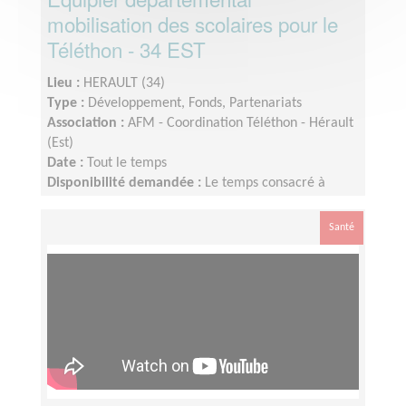
mobilisation des scolaires pour le
Téléthon - 34 EST
Lieu :
HERAULT (34)
Type :
Développement, Fonds, Partenariats
Association :
AFM - Coordination Téléthon - Hérault
(Est)
Date :
Tout le temps
Disponibilité demandée :
Le temps consacré à
votre mission s’adapte à votre disponibilité, mais la
sollicitation est plus importante de Septembre à
Santé
Janvier