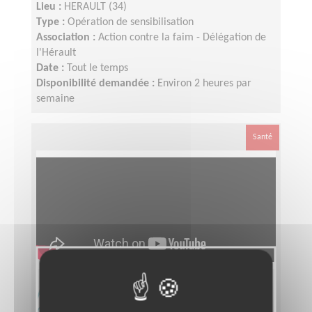
Lieu :
HERAULT (34)
Type :
Opération de sensibilisation
Association :
Action contre la faim - Délégation de
l'Hérault
Date :
Tout le temps
Disponibilité demandée :
Environ 2 heures par
semaine
Santé
Animateur de secteur : Mobiliser -
Communiquer - Développer le