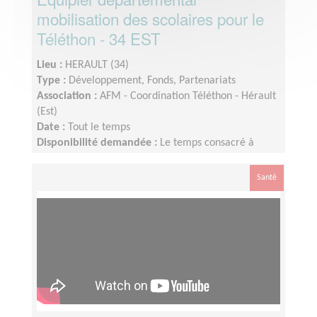
mobilisation des scolaires pour le
Téléthon - 34 EST
Lieu :
HERAULT (34)
Type :
Développement, Fonds, Partenariats
Association :
AFM - Coordination Téléthon - Hérault
(Est)
Date :
Tout le temps
Disponibilité demandée :
Le temps consacré à
votre mission s’adapte à votre disponibilité, mais la
sollicitation est plus importante de Septembre à
Santé
Janvier