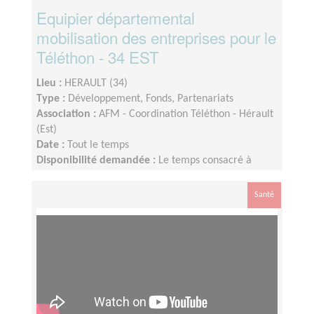
Equipier départemental
mobilisation des entreprises pour le
Téléthon - 34 EST
Lieu :
HERAULT (34)
Type :
Développement, Fonds, Partenariats
Association :
AFM - Coordination Téléthon - Hérault
(Est)
Date :
Tout le temps
Disponibilité demandée :
Le temps consacré à
votre mission s’adapte à votre disponibilité, mais la
sollicitation est plus importante de Septembre à
Santé
Janvier