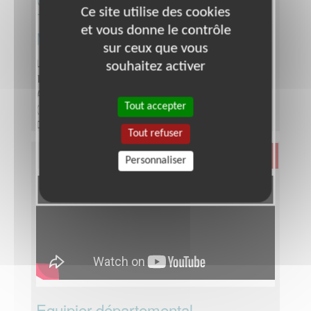
Ce site utilise des cookies
Téléthon secteur de
et vous donne le contrôle
MONTPELLIER
sur ceux que vous
souhaitez activer
Lieu :
HERAULT (34)
Type :
Développement, Fonds, Partenariats
Association :
AFM - Coordination Téléthon - Hérault
Tout accepter
(Est)
Date :
Tout le temps
Tout refuser
Disponibilité demandée :
Quelques heures par
semaine
Santé
Personnaliser
Equipier départemental