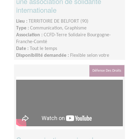
une association de solidarité
internationale
Lieu :
TERRITOIRE DE BELFORT (90)
Type :
Communication, Graphisme
Association :
CCFD-Terre Solidaire Bourgogne-
Franche-Comté
Date :
Tout le temps
Disponibilité demandée :
Flexible selon votre
disponibilité. Possibilité d’anticiper sur des
événements programmés d’une année sur l’autre.
Défense Des Droits