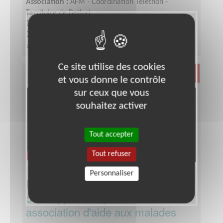
Association :
AFM - Coordination Téléthon -
Territoire de Belfort
Date :
Tout le temps
Disponibilité demandée :
Quelques heures par
semaine
Ce site utilise des cookies
Santé
et vous donne le contrôle
sur ceux que vous
souhaitez activer
Tout accepter
Tout refuser
Personnaliser
Responsable du pôle
développement pour une
association d'aide aux malades