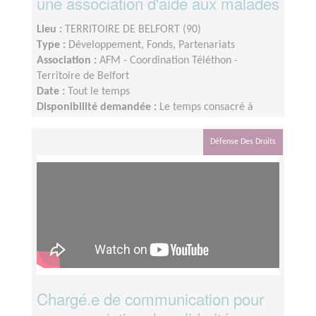
une association d'aide aux malades
Lieu :
TERRITOIRE DE BELFORT (90)
Type :
Développement, Fonds, Partenariats
Association :
AFM - Coordination Téléthon -
Territoire de Belfort
Date :
Tout le temps
Disponibilité demandée :
Le temps consacré à
votre mission s’adapte à votre disponibilité, mais la
sollicitation est plus importante de Septembre à
Défense Des Droits
Janvier
Chargé.e de communication pour