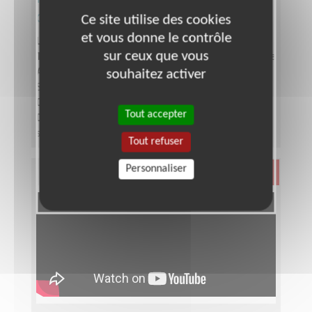
d’équipe bénévole Téléthon
Ce site utilise des cookies
et vous donne le contrôle
Lieu :
SEINE-SAINT-DENIS (93)
sur ceux que vous
Type :
Responsable associatif, Coordinateur d'équipe
Association :
AFM - Coordination Téléthon - Seine-
souhaitez activer
Saint-Denis
Date :
Tout le temps
Tout accepter
Disponibilité demandée :
Entre 6 à 12 heures par
semaine, selon période de l'année
Tout refuser
Personnaliser
Santé