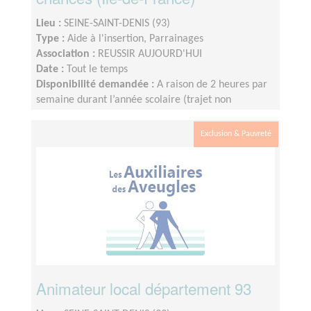
Lieu :
SEINE-SAINT-DENIS (93)
Type :
Aide à l'insertion, Parrainages
Association :
REUSSIR AUJOURD'HUI
Date :
Tout le temps
Disponibilité demandée :
A raison de 2 heures par
semaine durant l’année scolaire (trajet non
compris), le créneau étant fixé et défini par le lycée.
Nous fonctionnons sur le calendrier scolaire, vos
Exclusion & Pauvreté
vacances sont donc préservées.
Animateur local département 93