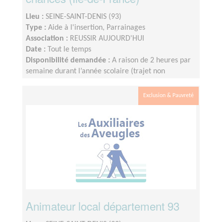
Lieu :
SEINE-SAINT-DENIS (93)
Type :
Aide à l'insertion, Parrainages
Association :
REUSSIR AUJOURD'HUI
Date :
Tout le temps
Disponibilité demandée :
A raison de 2 heures par
semaine durant l’année scolaire (trajet non
compris), le créneau étant fixé et défini par le lycée.
Nous fonctionnons sur le calendrier scolaire, vos
Exclusion & Pauvreté
vacances sont donc préservées.
Animateur local département 93