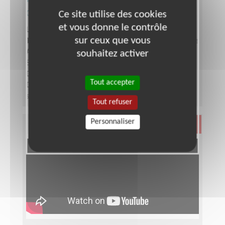
d’équipe bénévole Téléthon
Ce site utilise des cookies
et vous donne le contrôle
Lieu :
SEINE-SAINT-DENIS (93)
sur ceux que vous
Type :
Responsable associatif, Coordinateur d'équipe
Association :
AFM - Coordination Téléthon - Seine-
souhaitez activer
Saint-Denis
Date :
Tout le temps
Tout accepter
Disponibilité demandée :
Entre 6 à 12 heures par
semaine, selon période de l'année
Tout refuser
Personnaliser
Santé