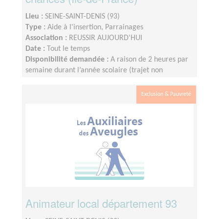
Lieu :
SEINE-SAINT-DENIS (93)
Type :
Aide à l'insertion, Parrainages
Association :
REUSSIR AUJOURD'HUI
Date :
Tout le temps
Disponibilité demandée :
A raison de 2 heures par
semaine durant l’année scolaire (trajet non
compris), le créneau étant fixé et défini par le lycée.
Nous fonctionnons sur le calendrier scolaire, vos
Exclusion & Pauvreté
vacances sont donc préservées.
Animateur local département 93