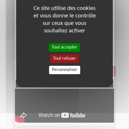
d’équipe bénévole Téléthon
Ce site utilise des cookies
et vous donne le contrôle
Lieu :
SEINE-SAINT-DENIS (93)
sur ceux que vous
Type :
Responsable associatif, Coordinateur d'équipe
Association :
AFM - Coordination Téléthon - Seine-
souhaitez activer
Saint-Denis
Date :
Tout le temps
Tout accepter
Disponibilité demandée :
Entre 6 à 12 heures par
semaine, selon période de l'année
Tout refuser
Personnaliser
Santé