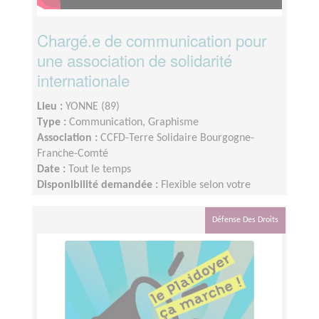
Chargé.e de communication pour
une association de solidarité
internationale
Lieu :
YONNE (89)
Type :
Communication, Graphisme
Association :
CCFD-Terre Solidaire Bourgogne-
Franche-Comté
Date :
Tout le temps
Disponibilité demandée :
Flexible selon votre
disponibilité. Possibilité d’anticiper sur des
événements programmés d’une année sur l’autre.
Défense Des Droits