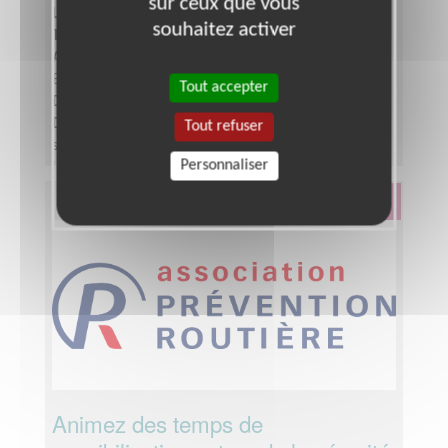
sur ceux que vous
Lieu :
AUXERRE (89000)
souhaitez activer
Type :
Aide à l'insertion, Parrainages
Association :
Association pour le Droit à l'Initiative
Economique
Tout accepter
Date :
Tout le temps
Disponibilité demandée :
Quelques heures par
Tout refuser
semaine /mois - Hebdomadaire / mensuelle ;
Personnaliser
idéalement sur 2 ans
Éducation & Formation
Animez des temps de