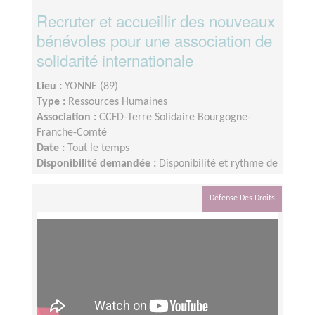
Recruter et accueillir des nouveaux
bénévoles pour une association de
solidarité internationale
Lieu :
YONNE (89)
Type :
Ressources Humaines
Association :
CCFD-Terre Solidaire Bourgogne-
Franche-Comté
Date :
Tout le temps
Disponibilité demandée :
Disponibilité et rythme de
la mission : Flexible selon votre disponibilité et selon
l’arrivée des contacts de nouveaux.elles bénévoles
Défense Des Droits
potentiel.le.s. Durée de la mission : souhaité
minimum 6 mois, ou plus.