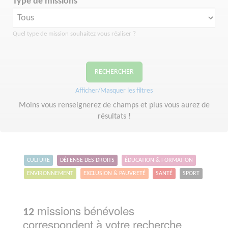
Type de missions
Quel type de mission souhaitez vous réaliser ?
RECHERCHER
Afficher/Masquer les filtres
Moins vous renseignerez de champs et plus vous aurez de
résultats !
CULTURE
DÉFENSE DES DROITS
ÉDUCATION & FORMATION
ENVIRONNEMENT
EXCLUSION & PAUVRETÉ
SANTÉ
SPORT
missions bénévoles
12
correspondent à votre recherche