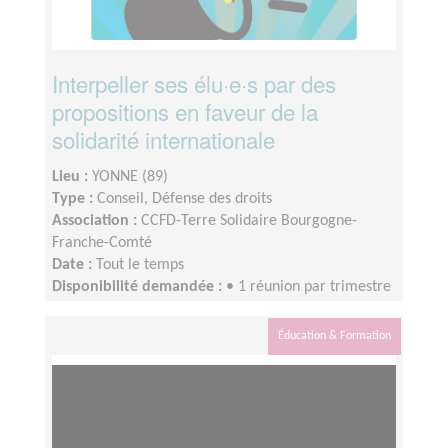
Interpeller ses élu·e·s par des
propositions en faveur de la
solidarité internationale
Lieu :
YONNE (89)
Type :
Conseil, Défense des droits
Association :
CCFD-Terre Solidaire Bourgogne-
Franche-Comté
Date :
Tout le temps
Disponibilité demandée :
• 1 réunion par trimestre
avec l’équipe régionale BFC• 4 h par mois pour
réaliser les actions proposées• Temps pour se
Éducation & Formation
former sur les sujets qui vous intéressent (en
autonomie ou grâce aux webinaires et formations)