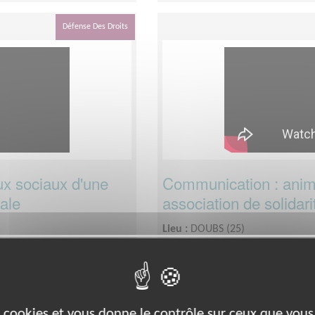
Défense Des Droits
x sociaux d'une
Communication : anime
nale
association de solidari
Lieu :
DOUBS (25)
Type :
Communication, Graphis
nche-Comté
Association :
CCFD-Terre Solida
Date :
Tout le temps
onibilité, environ 3h par
Disponibilité demandée :
Flexib
mois.
es cookies et vous donne le contrôle sur ceux que vous