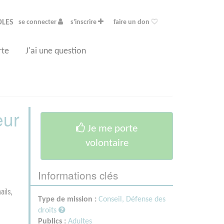
OLES
se connecter
s'inscrire
faire un don
rte
J'ai une question
eur
Je me porte
volontaire
Informations clés
ails,
Type de mission :
Conseil, Défense des
droits
Publics :
Adultes