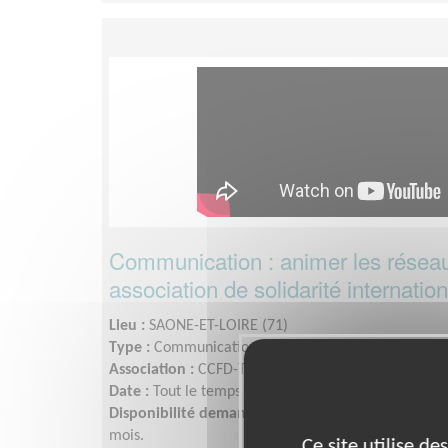
Communication : animer les réseau
association de solidarité internatio
Lieu :
SAONE-ET-LOIRE (71)
Type :
Communication, Graphisme
Association :
CCFD-Terre Solidaire Bourgogne-Fra
Date :
Tout le temps
Disponibilité demandée :
Flexible, selon votre disp
mois.
Ce site utilise d