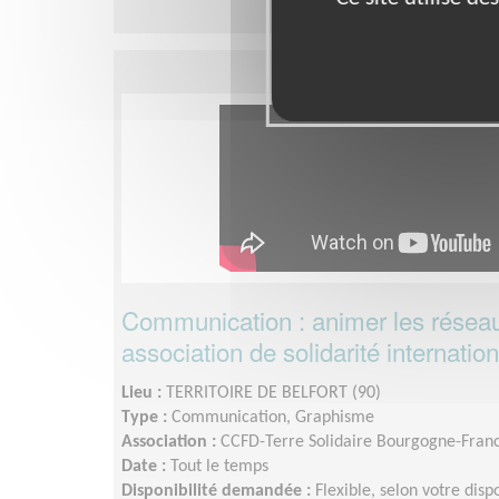
Communication : animer les réseau
association de solidarité internatio
Lieu :
TERRITOIRE DE BELFORT (90)
Type :
Communication, Graphisme
Association :
CCFD-Terre Solidaire Bourgogne-Fra
Date :
Tout le temps
Disponibilité demandée :
Flexible, selon votre disp