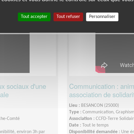
Tout accepter
Tout refuser
Personnaliser
Défense Des Droits
x sociaux d'une
Communication : anima
nale
association de solidari
Lieu :
BESANCON (25000)
Type :
Communication, Graphis
nche-Comté
Association :
CCFD-Terre Solida
Date :
Tout le temps
onibilité, environ 3h par
Disponibilité demandée :
Une ém