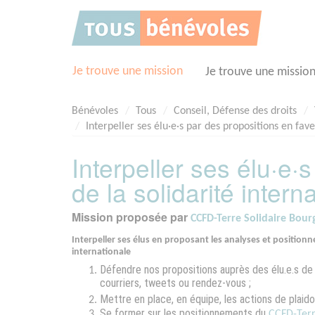
Panneau de gestion des cookies
Je trouve une mission
Je trouve une missio
Bénévoles
Tous
Conseil, Défense des droits
Interpeller ses élu·e·s par des propositions en fave
Interpeller ses élu·e·
de la solidarité intern
Mission proposée par
CCFD-Terre Solidaire Bou
Interpeller ses élus en proposant les analyses et positionn
internationale
Défendre nos propositions auprès des élu.e.s de n
courriers, tweets ou rendez-vous ;
Mettre en place, en équipe, les actions de plaid
Se former sur les positionnements du
CCFD-Terr