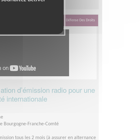
Défense Des Droits
tion d’émission radio pour une
té internationale
me
ire Bourgogne-Franche-Comté
ission tous les 2 mois (à assurer en alternance