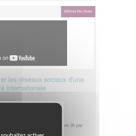
Défense Des Droits
r les réseaux sociaux d'une
té internationale
me
ire Bourgogne-Franche-Comté
le, selon votre disponibilité, environ 3h par
 souhaitez activer