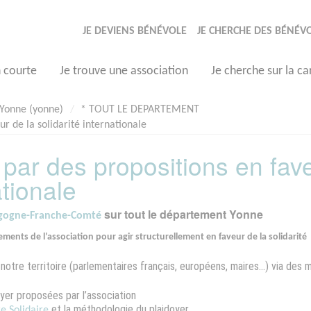
JE DEVIENS BÉNÉVOLE
JE CHERCHE DES BÉNÉV
n courte
Je trouve une association
Je cherche sur la ca
Yonne (yonne)
* TOUT LE DEPARTEMENT
ur de la solidarité internationale
s par des propositions en fav
ationale
sur tout le département Yonne
rgogne-Franche-Comté
ements de l’association pour agir structurellement en faveur de la solidarité
otre territoire (parlementaires français, européens, maires…) via des m
oyer proposées par l’association
et la méthodologie du plaidoyer
e Solidaire