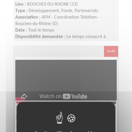
Lieu :
BOUCHES-DU-RHONE (13)
Type :
Développement, Fonds, Partenariats
Association :
AFM - Coordination Téléthon -
Bouches-du-Rhône (D)
Date :
Tout le temps
Disponibilité demandée :
Le temps consacré à
votre mission s’adapte à votre disponibilité, mais la
sollicitation est plus importante de Septembre à
Santé
Janvier
Responsable du pôle
développement pour le