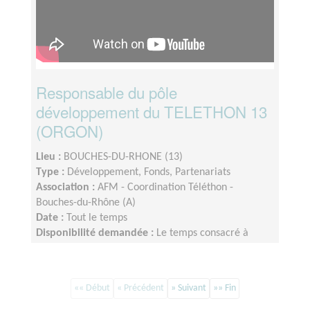
Responsable du pôle
développement du TELETHON 13
(ORGON)
Lieu :
BOUCHES-DU-RHONE (13)
Type :
Développement, Fonds, Partenariats
Association :
AFM - Coordination Téléthon -
Bouches-du-Rhône (A)
Date :
Tout le temps
Disponibilité demandée :
Le temps consacré à
votre mission s’adapte à votre disponibilité, mais la
sollicitation est plus importante de Septembre à
Février
«« Début
« Précédent
» Suivant
»» Fin