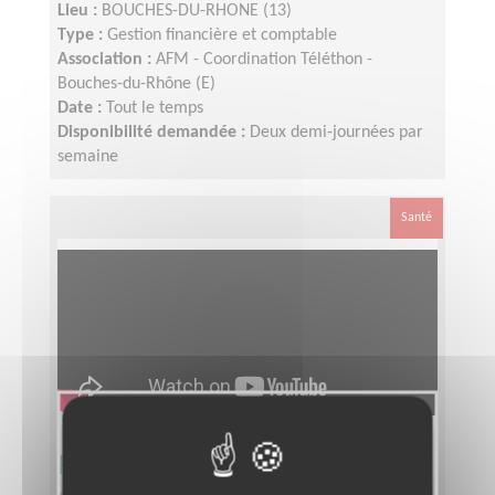
Lieu :
BOUCHES-DU-RHONE (13)
Type :
Gestion financière et comptable
Association :
AFM - Coordination Téléthon -
Bouches-du-Rhône (E)
Date :
Tout le temps
Disponibilité demandée :
Deux demi-journées par
semaine
Santé
Responsable du pôle
développement du TELETHON