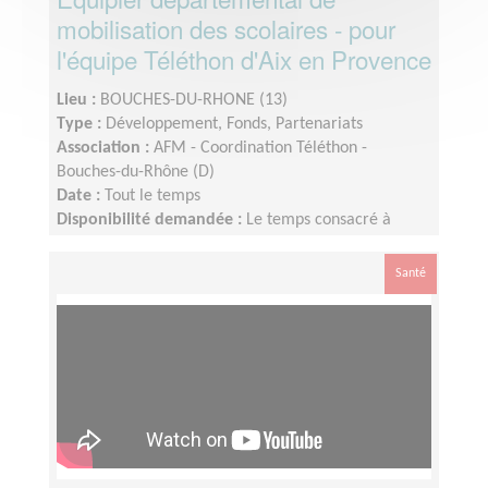
mobilisation des scolaires - pour
l'équipe Téléthon d'Aix en Provence
Lieu :
BOUCHES-DU-RHONE (13)
Type :
Développement, Fonds, Partenariats
Association :
AFM - Coordination Téléthon -
Bouches-du-Rhône (D)
Date :
Tout le temps
Disponibilité demandée :
Le temps consacré à
votre mission s’adapte à votre disponibilité, mais la
sollicitation est plus importante de Septembre à
Santé
Janvier