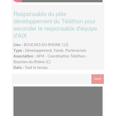
Responsable du pôle
développement du Téléthon pour
seconder le responsable d'équipe
d'AIX
Lieu :
BOUCHES-DU-RHONE (13)
Type :
Développement, Fonds, Partenariats
Association :
AFM - Coordination Téléthon -
Bouches-du-Rhône (C)
Date :
Tout le temps
Disponibilité demandée :
Le temps consacré à
votre mission s’adapte à votre disponibilité, mais la
Santé
sollicitation est plus importante de Septembre à
Février