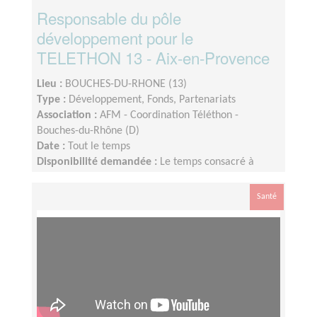
Responsable du pôle
développement pour le
TELETHON 13 - Aix-en-Provence
Lieu :
BOUCHES-DU-RHONE (13)
Type :
Développement, Fonds, Partenariats
Association :
AFM - Coordination Téléthon -
Bouches-du-Rhône (D)
Date :
Tout le temps
Disponibilité demandée :
Le temps consacré à
votre mission s’adapte à votre disponibilité, mais la
sollicitation est plus importante de Septembre à
Santé
Février