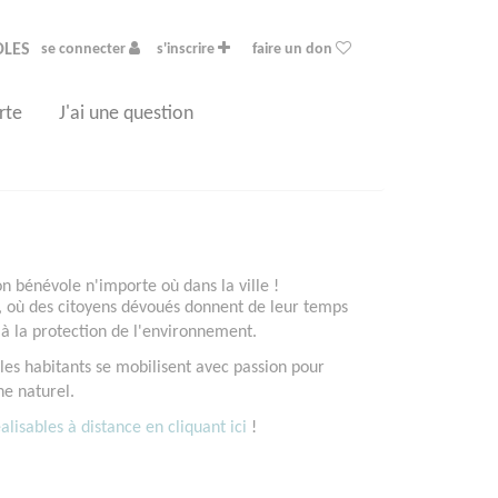
OLES
se connecter
s'inscrire
faire un don
rte
J'ai une question
 bénévole n'importe où dans la ville !
, où des citoyens dévoués donnent de leur temps
 à la protection de l'environnement.
les habitants se mobilisent avec passion pour
ne naturel.
lisables à distance en cliquant ici
!