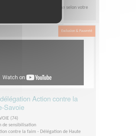
emps
demandée :
De 3 à 6h par semaine selon votre
Exclusion & Pauvreté
 délégation Action contre la
e-Savoie
VOIE (74)
 de sensibilisation
tion contre la faim - Délégation de Haute