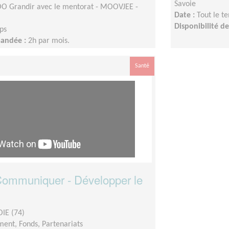
Savoie
 Grandir avec le mentorat - MOOVJEE -
Date :
Tout le t
Disponibilité 
ps
mandée :
2h par mois.
Santé
 Communiquer - Développer le
IE (74)
ent, Fonds, Partenariats