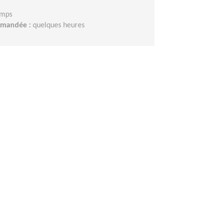
emps
demandée :
quelques heures