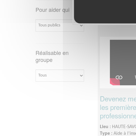
Disponibilité de
disponibilités
Pour aider qui
Réalisable en
groupe
Devenez men
les première
professionne
Lieu :
HAUTE-SAVO
Type :
Aide à l'in