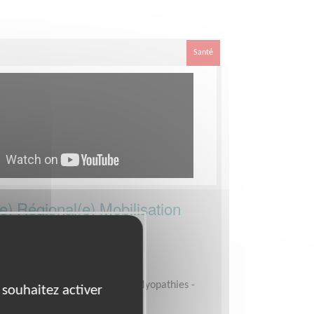
Santé
e) Régional(e) Mobilisation
VOIE (74)
ement, Fonds, Partenariats
sociation Française contre les Myopathies -
 souhaitez activer