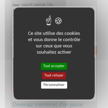
Lieu :
HAUTE-SAVOIE (74)
Type :
Développement, Fonds, Partenariats
Association :
Association Française contre les
Myopathies - Siège
Date :
Tout le temps
Disponibilité demandée :
De 3 à 6h par semaine
Ce site utilise des cookies
selon votre disponibilité
et vous donne le contrôle
sur ceux que vous
Exclusion & Pauvreté
souhaitez activer
Tout accepter
Tout refuser
Personnaliser
Devenez mentor(e) d'un jeune