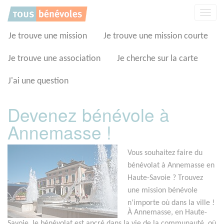
Panneau de gestion des cookies
Affic
la
navig
Je trouve une mission
Je trouve une mission courte
Je trouve une association
Je cherche sur la carte
J'ai une question
Devenez bénévole à
Annemasse !
Vous souhaitez faire du
bénévolat à Annemasse en
Haute-Savoie ? Trouvez
une mission bénévole
n'importe où dans la ville !
À Annemasse, en Haute-
Savoie, le bénévolat est ancré dans la vie de la communauté, où