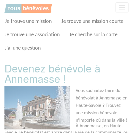
Panneau de gestion des cookies
Affic
la
navig
Je trouve une mission
Je trouve une mission courte
Je trouve une association
Je cherche sur la carte
J'ai une question
Devenez bénévole à
Annemasse !
Vous souhaitez faire du
bénévolat à Annemasse en
Haute-Savoie ? Trouvez
une mission bénévole
n'importe où dans la ville !
À Annemasse, en Haute-
Savoie, le bénévolat est ancré dans la vie de la communauté, où