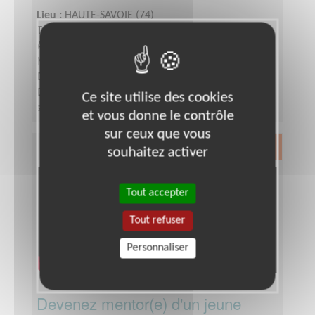
Lieu :
HAUTE-SAVOIE (74)
Type :
Développement, Fonds, Partenariats
Association :
Association Française contre les
Myopathies - Siège
Date :
Tout le temps
Disponibilité demandée :
De 3 à 6h par semaine
Ce site utilise des cookies
selon votre disponibilité
et vous donne le contrôle
sur ceux que vous
Exclusion & Pauvreté
souhaitez activer
Tout accepter
Tout refuser
Personnaliser
Devenez mentor(e) d'un jeune