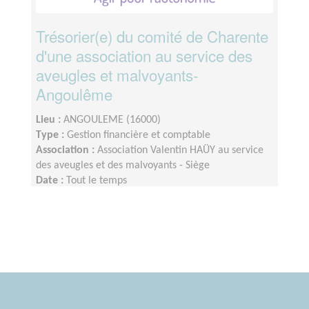
Trésorier(e) du comité de Charente
d'une association au service des
aveugles et malvoyants-
Angoulême
Lieu :
ANGOULEME (16000)
Type :
Gestion financière et comptable
Association :
Association Valentin HAÜY au service
des aveugles et des malvoyants - Siège
Date :
Tout le temps
Disponibilité demandée :
Une demi-journée à une
journée par semaine, éventuellement en distanciel
avec accès aux applications nécessaires.