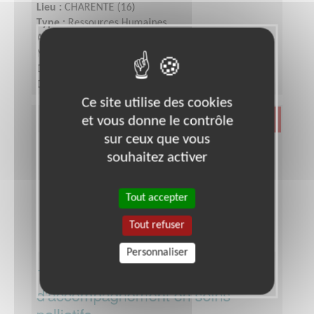
Lieu :
CHARENTE (16)
Type :
Ressources Humaines
Association :
Association Française contre les
Myopathies - Siège
Date :
Tout le temps
Disponibilité demandée :
De 3 à 6h par semaine
selon votre disponibilité
Ce site utilise des cookies
et vous donne le contrôle
Santé
sur ceux que vous
souhaitez activer
Tout accepter
Tout refuser
Personnaliser
Trésorier pour une association
d'accompagnement en soins