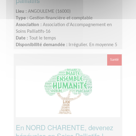
palliatifs
Lieu :
ANGOULEME (16000)
Type :
Gestion financière et comptable
Association :
Association d'Accompagnement en
Soins Palliatifs-16
Date :
Tout le temps
Disponibilité demandée :
Irrégulier. En moyenne 5
à 10 heures par mois
Santé
En NORD CHARENTE, devenez
bénévoles en Soins Palliatifs !