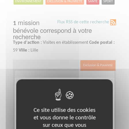
ENVIRONNEMENT
EXCLUSION & PAUVRETÉ
SANTÉ
SPORT
mission
Flux RSS de cette recherche
1
bénévole correspond à votre
recherche
Type d'action :
Visites en établissement
Code postal :
59
Ville :
Lille
Exclusion & Pauvreté
Ce site utilise des cookies
et vous donne le contrôle
sur ceux que vous