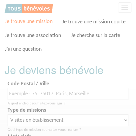
Panneau de gestion des cookies
Affic
la
navig
Je trouve une mission
Je trouve une mission courte
Je trouve une association
Je cherche sur la carte
J'ai une question
Je deviens bénévole
Code Postal / Ville
A quel endroit souhaitez-vous agir ?
Type de missions
Quel type de mission souhaitez vous réaliser ?