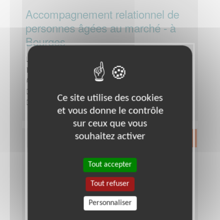
Accompagnement relationnel de
personnes âgées au marché - à
Bourges
Lieu :
BOURGES (18000)
Type :
Visites en établissement
Association :
Fondation Claude Pompidou
Date :
Tout le temps
Ce site utilise des cookies
Disponibilité demandée :
Etre libre le jeudi matin.
et vous donne le contrôle
sur ceux que vous
souhaitez activer
Exclusion & Pauvreté
Tout accepter
Tout refuser
Personnaliser