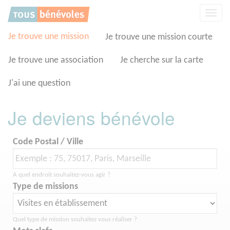
Panneau de gestion des cookies
Affic
la
navig
Je trouve une mission
Je trouve une mission courte
Je trouve une association
Je cherche sur la carte
J'ai une question
Je deviens bénévole
Code Postal / Ville
A quel endroit souhaitez-vous agir ?
Type de missions
Quel type de mission souhaitez vous réaliser ?