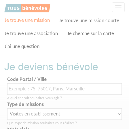
Panneau de gestion des cookies
Affic
la
navig
Je trouve une mission
Je trouve une mission courte
Je trouve une association
Je cherche sur la carte
J'ai une question
Je deviens bénévole
Code Postal / Ville
A quel endroit souhaitez-vous agir ?
Type de missions
Quel type de mission souhaitez vous réaliser ?