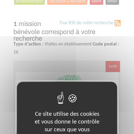
ENVIRONNEMENT
EXCLUSION & PAUVRETÉ
SANTÉ
SPORT
mission
Flux RSS de cette recherche
1
bénévole correspond à votre
recherche
Type d'action :
Visites en établissement
Code postal :
16
Santé
Ce site utilise des cookies
et vous donne le contrôle
sur ceux que vous
En NORD CHARENTE, devenez