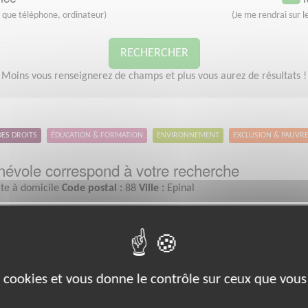
s que téléphone, ordinateur)
(Je me rendrai sur le
RECHERCHER
Moins vous renseignerez de champs et plus vous aurez de résultats !
DES DROITS
ÉDUCATION & FORMATION
ENVIRONNEMENT
EXCLUSION & PAUVR
évole correspond à votre recherche
ite à domicile
Code postal :
88
Ville :
Epinal
Exclusion & Pauvreté
es cookies et vous donne le contrôle sur ceux que vous