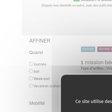
(Depuis mon domicile ou autre, avec des outils tel
AFFINER
CULTURE
DÉFENSE 
Quand
mission bén
1
Journée
Type d'action :
Vis
Soir
Week-end
Vacances scolaires
Ce site utilise d
Mobilité