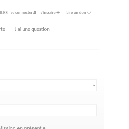
OLES
se connecter
s'inscrire
faire un don
rte
J'ai une question
Mission en présentiel