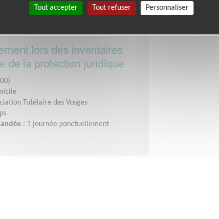
Tout accepter
Tout refuser
Personnaliser
ent lors des inventaires
e de la protection juridique
00)
micile
ciation Tutélaire des Vosges
ps
mandée :
1 journée ponctuellement