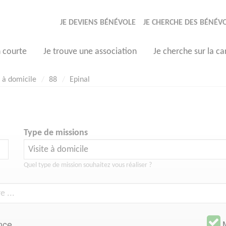
JE DEVIENS BÉNÉVOLE
JE CHERCHE DES BÉNÉV
n courte
Je trouve une association
Je cherche sur la ca
e à domicile
88
Epinal
Type de missions
Quel type de mission souhaitez vous réaliser ?
nce