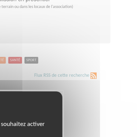
 terrain ou dans les locaux de l'association)
ETÉ
SANTÉ
SPORT
Flux RSS de cette recherche
 souhaitez activer