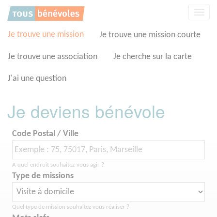
Panneau de gestion des cookies
Affic
la
navig
Je trouve une mission
Je trouve une mission courte
Je trouve une association
Je cherche sur la carte
J'ai une question
Je deviens bénévole
Code Postal / Ville
A quel endroit souhaitez-vous agir ?
Type de missions
Quel type de mission souhaitez vous réaliser ?