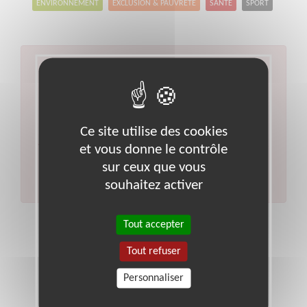
ENVIRONNEMENT
EXCLUSION & PAUVRETÉ
SANTÉ
SPORT
Aucun résultat pour votre
recherche
Type d'action :
Visite à domicile
Code postal :
77
Ce site utilise des cookies
Ville :
Vulaines-sur-seine
et vous donne le contrôle
Veuillez indiquer moins de critères et/ou remplacer
votre code postal par celui de votre département.
sur ceux que vous
Effectuer une nouvelle recherche
souhaitez activer
Tout accepter
Tout refuser
Personnaliser