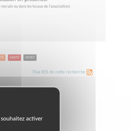
 terrain ou dans les locaux de l'association)
ETÉ
SANTÉ
SPORT
Flux RSS de cette recherche
 souhaitez activer