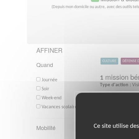
(Depuis mon domicile ou autre, avec des outils tel
AFFINER
CULTURE
DÉFENSE 
Quand
mission bén
1
Journée
Type d'action :
Vis
Soir
Week-end
Vacances scolaires
Ce site utilise d
Mobilité