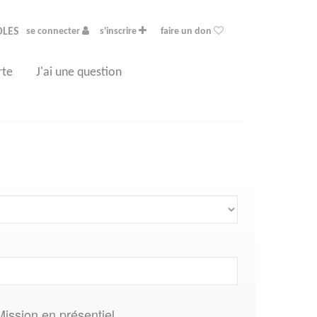
OLES
se connecter
s'inscrire
faire un don
rte
J'ai une question
Mission en présentiel