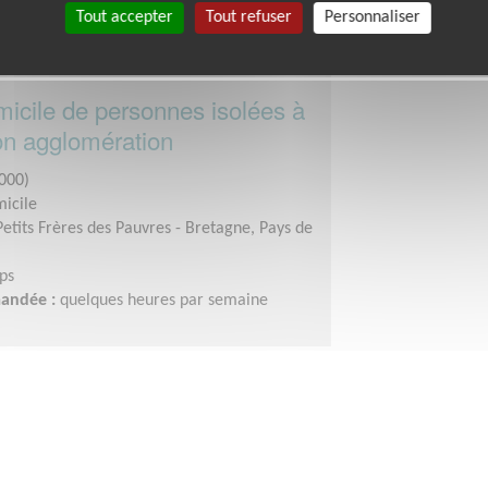
Tout accepter
Tout refuser
Personnaliser
micile de personnes isolées à
on agglomération
000)
micile
Petits Frères des Pauvres - Bretagne, Pays de
ps
mandée :
quelques heures par semaine