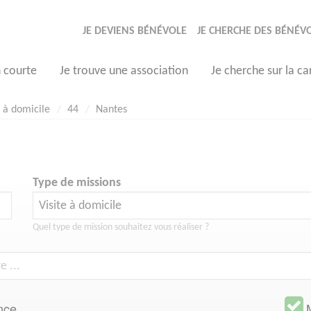
JE DEVIENS BÉNÉVOLE
JE CHERCHE DES BÉNÉV
n courte
Je trouve une association
Je cherche sur la ca
e à domicile
44
Nantes
Type de missions
Quel type de mission souhaitez vous réaliser ?
nce