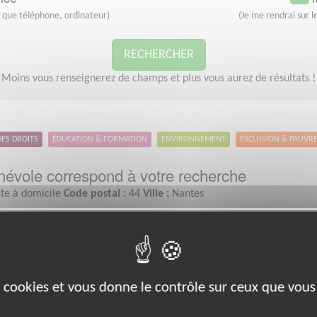
s que téléphone, ordinateur)
(Je me rendrai sur le
RECHERCHER
Moins vous renseignerez de champs et plus vous aurez de résultats !
DES DROITS
ÉDUCATION & FORMATION
ENVIRONNEMENT
EXCLUSION & PAUVR
évole correspond à votre recherche
ite à domicile
Code postal :
44
Ville :
Nantes
Exclusion & Pauvreté
es cookies et vous donne le contrôle sur ceux que vous