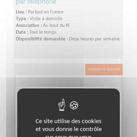
par téléphone
Lieu :
Partout en France
Type :
Visite à domicile
Association :
Au bout du fil
Date :
Tout le temps
Disponibilité demandée :
Deux heures par semaine
Exclusion & Pauvreté
Ce site utilise des cookies
et vous donne le contrôle