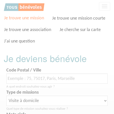
Panneau de gestion des cookies
Affic
la
navig
Je trouve une mission
Je trouve une mission courte
Je trouve une association
Je cherche sur la carte
J'ai une question
Je deviens bénévole
Code Postal / Ville
A quel endroit souhaitez-vous agir ?
Type de missions
Quel type de mission souhaitez vous réaliser ?